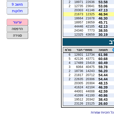
53.58
2
18971
22636
מושב 9
53.06
2
12735
23641
47.13
20303
41146
חלוקות
46.94
21673
12325
46.30
18664
21678
ערעור
45.71
18957
19059
42.13
44446
42105
הדפסה
38.55
24340
7773
30.19
12325
43659
סגירה
ב
תוצאה
מספרי חבר
נא'מ
61.98
6
12601
12734
60.68
5
42126
43771
60.49
4
17489
15419
59.78
3
6064
40475
56.20
2
18736
14243
54.44
2
21817
20712
54.44
2
22635
20306
48.15
20305
20304
46.39
41624
42104
42.59
44001
44008
40.86
41099
41100
38.43
19512
20342
26.60
23126
23125