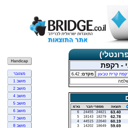
רונטלי)
Handicap
י - רקפת
מצטבר
קפת קרית טבעון
מקדם:
6.42
שלמה
מושב 1
מושב 2
מושב 4
מושב 5
תוצאה
מספרי חבר
נא'מ
מושב 6
63.40
6
24455
24821
62.78
5
18143
18279
מושב 7
60.19
4
44515
22640
מושב 8
59.69
3
14202
18649