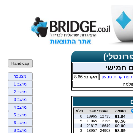
רונטלי)
Handicap
מצטבר
קפת קרית טבעון
מקדם:
8.66
שלמה
מושב 1
מושב 2
מושב 3
מושב 4
תוצאה
מספרי חבר
נא'מ
מושב 5
61.94
6
18965
12735
60.56
5
11065
2195
מושב 6
60.00
4
21817
18649
מושב 8
58.89
3
18957
24908