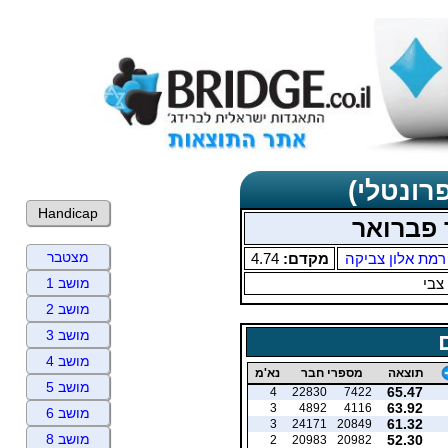
רונטלי)
Handicap
ר פברואר
מצטבר
רמת אלון צביקה
מקדם:
4.74
צבי
מושב 1
מושב 2
מושב 3
מושב 4
תוצאה
מספרי חבר
נא'מ
מושב 5
65.47
4
22830
7422
63.92
3
4892
4116
מושב 6
61.32
3
24171
20849
מושב 8
52.30
2
20983
20982