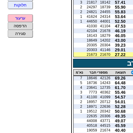
57.41
3
21817
18142
חלוקות
55.90
2
24297
18739
55.83
2
24821
24455
53.64
1
41624
24314
ערעור
52.50
1
44650
44001
הדפסה
47.53
41030
41104
46.19
42104
21678
סגירה
46.05
18143
18279
43.00
18649
14202
39.23
20305
20304
29.01
20303
41146
27.22
21673
21670
ב
תוצאה
מספרי חבר
נא'מ
69.26
7
18646
42126
64.48
5
18736
14243
61.70
4
23641
12735
55.46
3
7773
40362
54.57
3
41100
41099
54.01
2
18957
20712
52.28
2
18971
22636
50.68
1
19512
20342
49.35
22635
20306
49.07
44008
43771
45.59
40518
44515
40.40
19059
21674