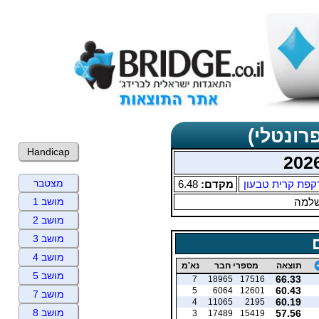
רונטלי)
Handicap
מצטבר
קפת קרית טבעון
מקדם:
6.48
שלמה
מושב 1
מושב 2
מושב 3
מושב 4
תוצאה
מספרי חבר
נא'מ
מושב 5
66.33
7
18965
17516
60.43
5
6064
12601
מושב 7
60.19
4
11065
2195
מושב 8
57.56
3
17489
15419