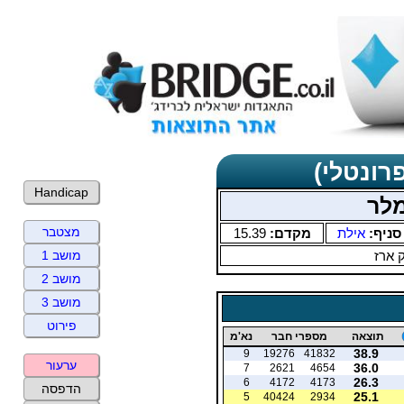
רונטלי)
Handicap
מלר
מצטבר
סניף:
אילת
מקדם:
15.39
 ארז
מושב 1
מושב 2
מושב 3
פירוט
תוצאה
מספרי חבר
נא'מ
38.9
9
19276
41832
ערעור
36.0
7
2621
4654
26.3
6
4172
4173
הדפסה
25.1
5
40424
2934