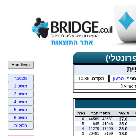
רונטלי)
Handicap
ית
מצטבר
סניף:
טבעון
מקדם:
10.36
ר אריאל
מושב 1
מושב 2
מושב 4
מושב 5
תוצאה
מספרי חבר
נא'מ
מושב 6
37.0
6
44589
43681
35.0
5
645
41046
חלוקות
23.0
4
11279
17490
18.0
3
20481
8199