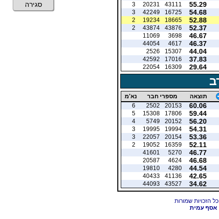
55.29
סגירה
3
20231
43111
54.68
3
42249
16725
52.88
2
19234
18665
52.37
2
43874
43876
46.67
11069
3698
46.37
44054
4617
44.04
2526
15307
37.83
42592
17016
29.64
22054
16309
ב
תוצאה
מספרי חבר
נא'מ
60.06
6
2502
20153
59.44
5
15308
17806
56.20
4
5749
20152
54.31
3
19995
19994
53.36
3
22057
20154
52.11
2
19052
16359
46.77
41601
5270
46.68
20587
4624
44.54
19810
4280
42.65
40433
41136
34.62
44093
43527
אסף עמית