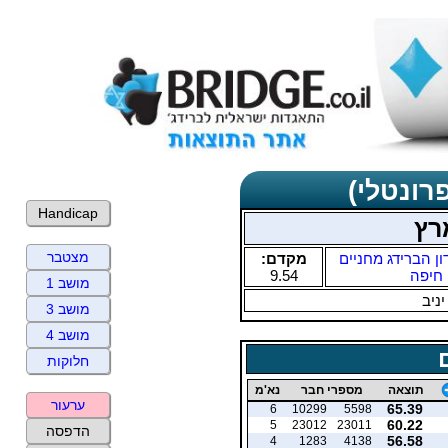
רונטלי)
Handicap
רץ
מצטבר
ון הברידג מחניים
מקדם:
חיפה
9.54
מושב 1
יניב
מושב 3
מושב 4
חלוקות
תוצאה
מספרי חבר
נא'מ
ערעור
65.39
6
10299
5598
60.22
5
23012
23011
הדפסה
56.58
4
1283
4138