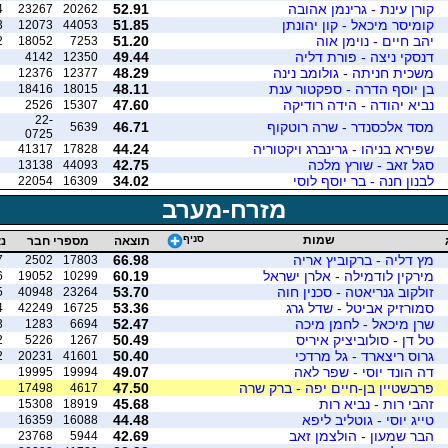
קורן עינת - גרינמן אהובה
52.91
4
23267
20262
קומיסר מיכאל - קון יהונתן
51.85
3
12073
44053
יהב חיים - נוימן אוה
51.20
2
18052
7253
דנסקי ניצה - פורת דליה
49.44
4142
12350
משכית חניתה - גולומב נינה
48.29
12376
12377
בן יוסף הדרה - ספקטור ענת
48.11
18416
18015
נביא יהודה - הידה רודיקה
47.60
2526
15307
22-
מסד אלכסנדר - שרה רוטקוף
46.71
5639
0725
שפירא בניהו - גרינברג ויקטוריה
44.24
41317
17828
סגל זאב - שורץ מלכה
42.75
13138
44093
לבנון חנה - בר יוסף לוסי
34.02
22054
16309
מזרח-מערב
שמות
סניף
תוצאה
מספרי חבר
נ
מץ דליה - ברקוביץ אריה
66.98
7
2502
17803
מירקין לודמילה - אלרן ישראל
60.19
6
19052
10299
זולקוב גנריאטה - סכנין חוה
53.70
5
40948
23264
סמורזיק אביטל - שדל גרג
53.36
4
42249
16725
שרן מיכאל - לחמן מיכה
52.47
3
1283
6694
טל דן - סולוביציק איריס
50.49
2
5226
1267
גרוס ריצארד - גל מרדכי
50.40
2
20231
41601
דה הונד יוסי - שפר לאה
49.07
19995
19994
פרבשטיין בן-חיים יפה - ברק שרה
47.50
17498
4617
זהבי רות - נביא רות
45.68
15308
18919
טייג יוסי - גוטליב ליפא
44.48
16359
16088
הבר שמעון - הולצמן זאב
42.69
23768
5944