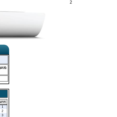
2
מוש
דרוג
1
2
3