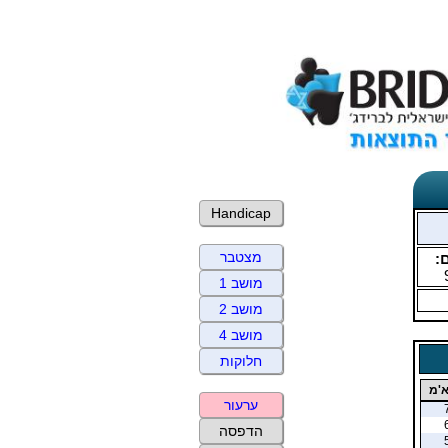
Handicap
מצטבר
:
מושב 1
מושב 2
מושב 4
חלוקות
א'מ
ערעור
הדפסה