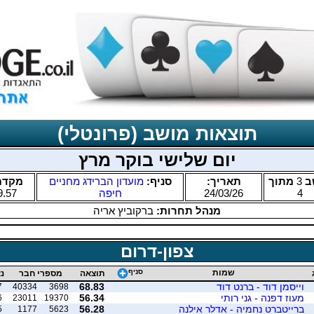
תוצאות מושב (פרונטלי)
יום שלישי בוקר מרץ
ב
3
מתוך
תאריך:
סניף:
מועדון הברידג מחניים
מקדם
4
24/03/26
חיפה
9.57
מנהל תחרות:
ברקוביץ אריה
צפון-דרום
שמות
סניף
תוצאה
מספרי חבר
נ
וייסמן דוד - ברנט דוד
68.83
7
40334
3698
מעוז דפנה - גני רותי
56.34
6
23011
19370
ברייטברט נחמיה - אדלר אילנה
56.28
5
1177
5623