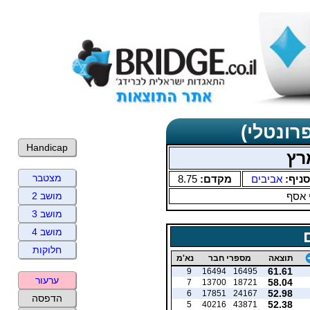
רונטלי)
Handicap
רץ
מצטבר
סניף:
אביבים
מקדם:
8.75
 אסף
מושב 2
מושב 3
מושב 4
חלוקות
תוצאה
מספרי חבר
נא'מ
61.61
9
16494
16495
ערעור
58.04
7
13700
18721
52.98
6
17851
24167
הדפסה
52.38
5
40216
43871