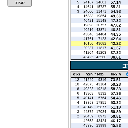
57.14
5
24167
24601
סגירה
55.31
4
14641
15737
54.93
3
24600
11471
49.36
15388
19854
47.32
40421
15148
47.02
19898
20757
46.81
40216
43871
44.35
43846
24404
42.64
41761
7123
42.22
10150
43682
41.37
20237
11817
37.32
41204
41203
36.61
43425
43580
ב
תוצאה
מספרי חבר
נא'מ
73.51
12
41249
9316
59.23
10
42875
43104
58.33
8
40823
19218
57.36
6
13303
8132
54.46
5
40141
5764
53.32
4
18858
17851
51.19
3
43149
15877
50.89
3
44372
17024
50.81
2
20459
8972
46.17
42653
43424
45.83
43996
23999