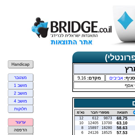
רונטלי)
Handicap
רץ
מצטבר
סניף:
אביבים
מקדם:
9.16
 אסף
מושב 1
מושב 2
מושב 4
חלוקות
תוצאה
מספרי חבר
נא'מ
68.75
12
612
9873
ערעור
63.10
10
12405
13700
58.63
8
15897
18280
הדפסה
57.53
6
24126
18525