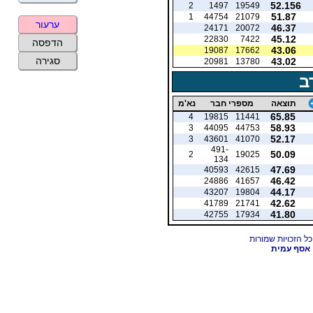
52.156
2
1497
19549
51.87
1
44754
21079
ערעור
46.37
24171
20072
45.12
22830
7422
הדפסה
43.06
19087
17662
סגירה
43.02
20981
13780
ב
תוצאה
מספרי חבר
נא'מ
65.85
4
19815
11441
58.93
3
44095
44753
52.17
3
43601
41070
491-
50.09
2
19025
134
47.69
40593
42615
46.42
24886
41657
44.17
43207
19804
42.62
41789
21741
41.80
42755
17934
אסף עמית