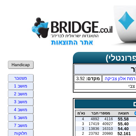
רונטלי)
Handicap
ר
מצטבר
רמת אלון צביקה
מקדם:
3.92
צבי
מושב 1
מושב 2
מושב 3
מושב 4
תוצאה
מספרי חבר
נא'מ
מושב 5
55.58
4
4892
4116
55.40
3
17419
40927
מושב 7
54.40
3
13836
16310
חלוקות
52.161
2
23792
20980