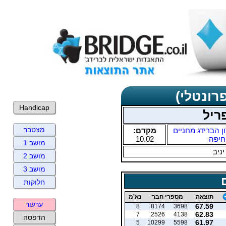
רונטלי)
Handicap
ריל
מצטבר
ן הברידג מחניים
מקדם:
חיפה
10.02
מושב 1
יניב
מושב 2
מושב 3
חלוקות
תוצאה
מספרי חבר
נא'מ
ערעור
67.59
8
8174
3698
62.83
7
2526
4138
הדפסה
61.97
5
10299
5598