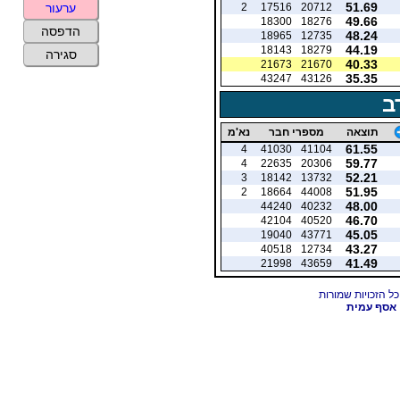
51.69
2
17516
20712
ערעור
49.66
18300
18276
הדפסה
48.24
18965
12735
44.19
18143
18279
סגירה
40.33
21673
21670
35.35
43247
43126
ב
תוצאה
מספרי חבר
נא'מ
61.55
4
41030
41104
59.77
4
22635
20306
52.21
3
18142
13732
51.95
2
18664
44008
48.00
44240
40232
46.70
42104
40520
45.05
19040
43771
43.27
40518
12734
41.49
21998
43659
אסף עמית