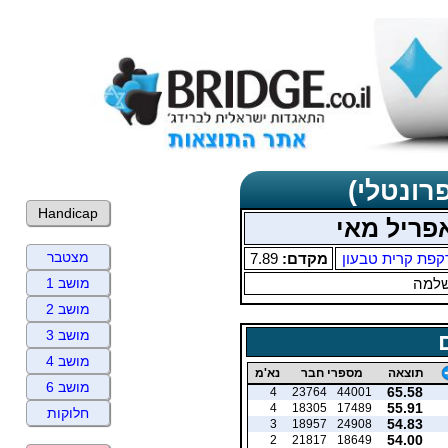
רונטלי)
Handicap
אפריל מאי
מצטבר
קפת קרית טבעון
מקדם:
7.89
שלמה
מושב 1
מושב 2
מושב 3
מושב 4
תוצאה
מספרי חבר
נא'מ
מושב 6
65.58
4
23764
44001
55.91
4
18305
17489
חלוקות
54.83
3
18957
24908
54.00
2
21817
18649