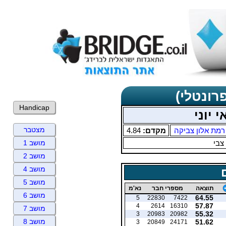
רונטלי)
Handicap
 יוני
מצטבר
רמת אלון צביקה
מקדם:
4.84
צבי
מושב 1
מושב 2
מושב 4
מושב 5
תוצאה
מספרי חבר
נא'מ
מושב 6
64.55
5
22830
7422
57.87
4
2614
16310
מושב 7
55.32
3
20983
20982
מושב 8
51.62
3
20849
24171