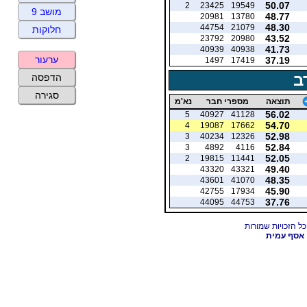
50.07
2
23425
19549
מושב 9
48.77
20981
13780
48.30
44754
21079
חלוקות
43.52
23792
20980
41.73
40939
40938
ערעור
37.19
1497
17419
ב
הדפסה
סגירה
תוצאה
מספרי חבר
נא'מ
56.02
5
40927
41128
54.70
4
19087
17662
52.98
3
40234
12326
52.84
3
4892
4116
52.05
2
19815
11441
49.40
43320
43321
48.35
43601
41070
45.90
42755
17934
37.76
44095
44753
אסף עמית