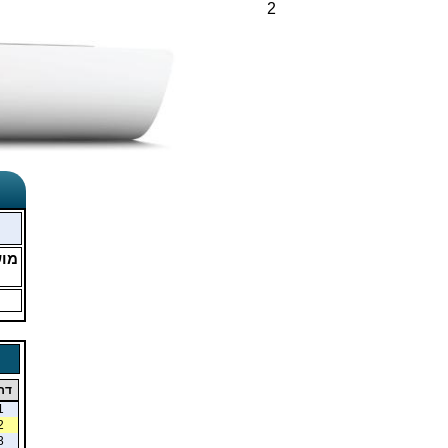
2
מו
דר
1
2
3