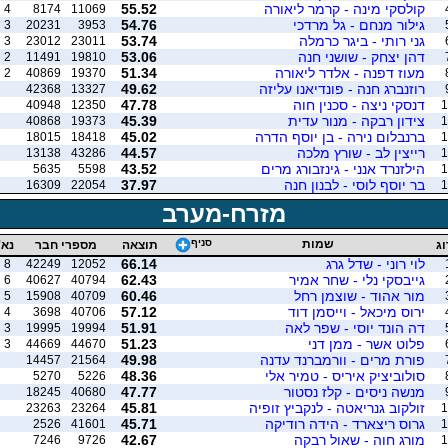
קולסקי מינה - קרמר ליאורה
55.52
4
8174
11069
גילור מנחם - גל מרדכי
54.76
3
20231
3953
גני רותי - ביגר כרמלה
53.74
3
23012
23011
דהן יצחק - שושני חנה
53.06
2
11491
19810
מעוז דפנה - אלדר ליאורה
51.34
2
40869
19370
רוזנברג חנה - פונדיאנו עליזה
49.62
42368
13327
דנסקי ניצה - סכנין חוה
47.78
40948
12350
1
צידון רבקה - מנור עדית
45.39
40868
19373
1
ברנבלום נירה - בן יוסף הדרה
45.02
18015
18418
1
רייצין לב - שורץ מלכה
44.57
13138
43286
1
הילזנרד אנני - גינזבורג מרים
43.52
5635
5598
1
בר יוסף לוסי - לבנון חנה
37.97
16309
22054
1
מזרח-מערב
שמות
סניף
וג
תוצאה
מספרי חבר
נא'
לוי רוני - שדל גרג
66.14
8
42249
12052
גייבסקי נלי - שחר אמיר
62.43
6
40627
40794
מור אהוד - שוצמן רחל
60.46
5
15908
40709
ירוס מיכאל - וייסמן דוד
57.12
4
3698
40706
דה הונד יוסי - שפר לאה
51.91
3
19995
19994
פלוט אשר - ממן דני
51.23
3
44669
44670
פורת מרים - וורמברנד עדנה
49.98
14457
21564
סולוביציק איריס - טמיר אלי
48.36
5270
5226
מנשה ניסים - קלז נסטור
47.77
18245
40680
זולקוב גנריאטה - לנקביץ זופיה
45.81
23263
23264
1
גרוס ריצארד - הידה רודיקה
45.71
2526
41601
1
מורג חוה - שאול רבקה
42.67
7246
9726
1