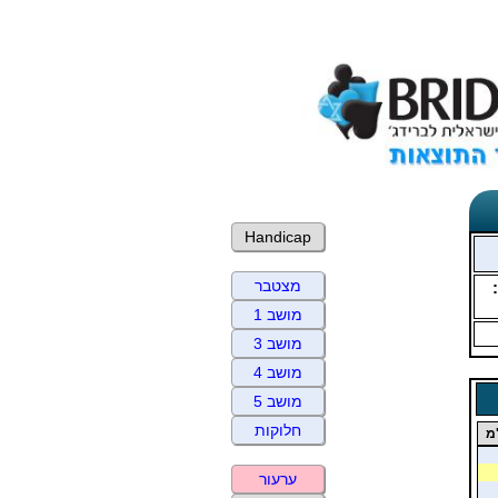
Handicap
מצטבר
מושב 1
מושב 3
מושב 4
מושב 5
חלוקות
מ
ערעור