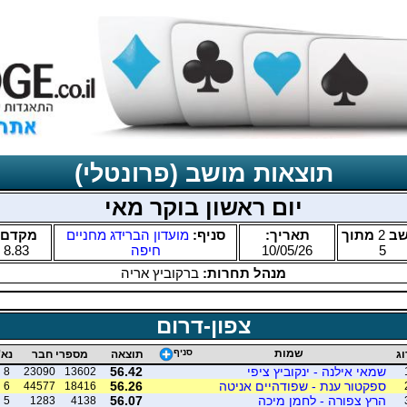
תוצאות מושב (פרונטלי)
יום ראשון בוקר מאי
שב
2
מתוך
תאריך:
סניף:
מועדון הברידג מחניים
מקדם:
5
10/05/26
חיפה
8.83
מנהל תחרות:
ברקוביץ אריה
צפון-דרום
שמות
סניף
וג
תוצאה
מספרי חבר
נא'
שמאי אילנה - ינקוביץ ציפי
56.42
8
23090
13602
ספקטור ענת - שפודהיים אניטה
56.26
6
44577
18416
הרץ צפורה - לחמן מיכה
56.07
5
1283
4138