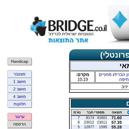
רונטלי)
Handicap
אי
מצטבר
ן הברידג מחניים
מקדם:
חיפה
10.19
מושב 1
יניב
מושב 2
מושב 4
חלוקות
תוצאה
מספרי חבר
נא'מ
ערעור
71.60
7
8174
41601
57.35
6
23012
23011
הדפסה
55.28
5
12977
1595