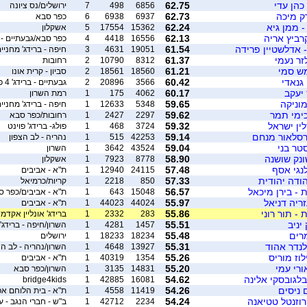
כהן עדי
62.75
6856
498
7
ירושלים/נס ציונה
ק מיכה
62.73
6937
6938
6
כפר סבא
- ממן גיא
62.24
15362
17554
5
אשקלון
רביץ אריה
62.13
16556
4418
4
כפר סבא/גבעתיים - ברידג
- אדלשטיין פרידה
61.54
19051
4631
3
חיפה - ברידג' מחניי
זר נעמי
61.37
8312
10790
2
רחובות
ש סמי
61.21
18560
18561
2
סביון - קרית אונו
 גנאדי
60.42
3566
20896
2
גבעתיים - ברידג' 4 פאן
 יעקב
60.17
4062
175
1
רמת השרון
מוניקה
59.65
5348
12633
1
חיפה - ברידג' מחניי
כימי תמר
59.62
2297
2427
1
רחובות/כפר סבא
לין ישראל
59.32
3724
468
1
פולג- ברידג' פוינט
ברסלאור מנחם
59.14
42253
515
1
נהריה - לב הצפון
טר בני
59.04
43524
3642
1
השרון
ונק שושנה
58.90
8778
7923
1
אשקלון
לנגי אסף
57.48
24115
12940
1
ת"א - אביבים
יהודה יהודית
57.33
850
2218
1
קריות/כרמיאל
ת - בירן מיכאל
56.57
15048
643
1
ת"א - אביבים/כפר ס
זריה דניאל
55.97
44024
44023
1
ת"א - אביבים
 - תור רוני
55.86
283
2332
1
ברידג' אונליין אקדמי
 יניב
55.51
1457
4281
1
השרון/חיפה - ברידג'
מרים
55.48
18234
18233
1
ירושלים
לנדר אהוד
55.31
13927
4648
1
השרון/נהריה - לב הצ
וז מוריס
55.26
1354
40319
1
ת"א - אביבים
ורי עמי
55.20
14831
3135
1
השרון/כפר סבא
 בלגובסקי אלינה
54.62
bridge4kids
1
42885
16081
ם ניסים
54.26
11419
4558
1
ת"א - בית הלוחם א
 רוזנטל טטיאנה
54.24
2234
42712
1
ב"ש - חברי הנגב - ע