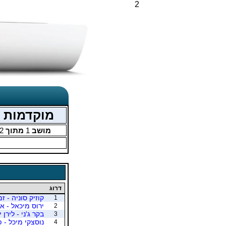
2
מוקדמות אליפו
מושב
1
מתוך
2
דרוג
קוזיק סוניה - ז
1
ירוס מיכאל - א
2
בקר ג'ני - לירן ינ
3
נוסצקי מיכל - 
4