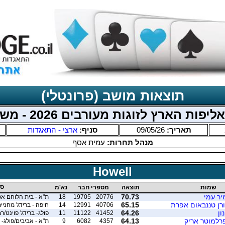
תוצאות מושב (פרונטלי)
ת הארץ לזוגות מעורבים 2026 - משולב מחוזי
תאריך:
09/05/26
סניף:
ארצי - התאגדות
מנהל תחרות:
עמית אסף
Howell
סנ
שמות
תוצאה
מספרי חבר
נא'מ
מיר עמי
70.73
20776
19705
18
ת"א - בית הלוחם אפ
ורן טננבאום אפרת
65.15
40706
12991
14
חיפה - ברידג' מחניי
ון
64.26
41452
11122
11
פולג- ברידג' פוינט/
פרלמוטר אריק
64.13
4357
6082
9
ת"א - אביבים/פולג- ב