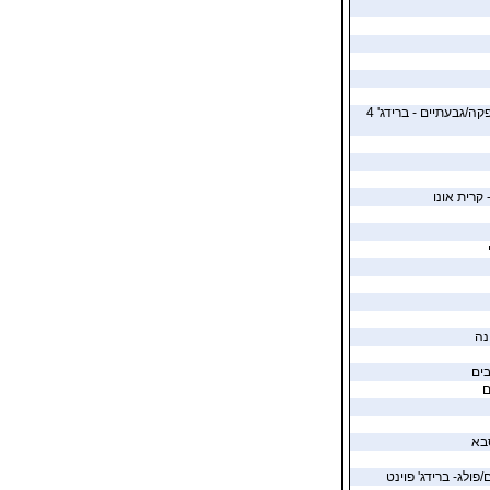
ת"א - בית הלוחם אפקה/גבעתיים - ברידג' 4
 קרית אונו
נה
ים
ם
בא
/פולג- ברידג' פוינט