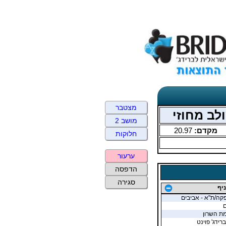
מצטבר
מושב 2
מקדם:
20.97
חלוקות
ערעור
הדפסה
סגירה
יף
קה/ת"א - אביבים
ם
רמת השרון
רידג' פוינט