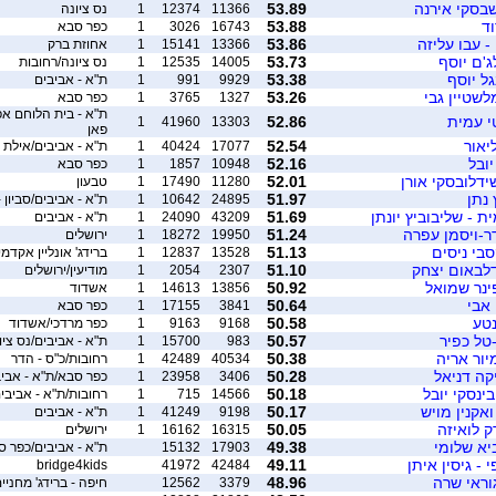
שבסקי אירנה
53.89
11366
12374
1
נס ציונה
וד
53.88
16743
3026
1
כפר סבא
 - עבו עליזה
53.86
13366
15141
1
אחוזת ברק
ג'ם יוסף
53.73
14005
12535
1
נס ציונה/רחובות
גל יוסף
53.38
9929
991
1
ת"א - אביבים
לשטיין גבי
53.26
1327
3765
1
כפר סבא
טי עמית
52.86
1
41960
13303
פאן
ליאור
52.54
17077
40424
1
ת"א - אביבים/אילת
יובל
52.16
10948
1857
1
כפר סבא
ידלובסקי אורן
52.01
11280
17490
1
טבעון
 נתן
51.97
24895
10642
1
ת"א - אביבים/סביון -
ת - שליבוביץ יונתן
51.69
43209
24090
1
ת"א - אביבים
דר-ויסמן עפרה
51.24
19950
18272
1
ירושלים
סבי ניסים
51.13
13528
12837
1
ברידג' אונליין אקדמי
דלבאום יצחק
51.10
2307
2054
1
מודיעין/ירושלים
ינר שמואל
50.92
13856
14613
1
אשדוד
 אבי
50.64
3841
17155
1
כפר סבא
נטע
50.58
9168
9163
1
כפר מרדכי/אשדוד
-טל כפיר
50.57
983
15700
1
ת"א - אביבים/נס ציו
יור אריה
50.38
40534
42489
1
רחובות/כ"ס - הדר
קה דניאל
50.28
3406
23958
1
כפר סבא/ת"א - אביב
ינסקי יובל
50.18
14566
715
1
רחובות/ת"א - אביבי
אקנין מויש
50.17
9198
41249
1
ת"א - אביבים
ק לואיזה
50.05
16315
16162
1
ירושלים
ביא שלומי
49.38
17903
15132
ת"א - אביבים/כפר ס
 - גיסין איתן
49.11
bridge4kids
41972
42484
גוראי שרה
48.96
3379
12562
חיפה - ברידג' מחניים