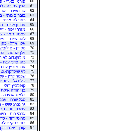
פורמן בארי - פ
60
הרץ צפורה - ל
61
שרו שירה - שרו
62
בוברוב מתי - ב
63
רוטבלט מרטין - 
64
אברון אנית - ה
65
מזרחי יפה - זיי
66
עצמון תמר - צר
67
להב שירה - זיי
68
אלון אדל - כהן
69
טל דן - סולוביצ
70
וילן אניטה - ה
71
מולוקנדוב לאורה
72
כהן פדני ענת -
73
אברמוביץ ענת -
74
לוי שילדקראוט ד
75
שכטר קרין - שכ
76
שליו גל - שזר אר
77
קופלביץ דולי -
78
בן יהודה אילת -
79
בלאט אמירה - כ
80
סגל שרה - אבני
81
גרינברג שוש - מ
82
עמבר דוד - חבי
83
ערמי רות - חיו
84
סרוסי דוד - סרו
85
בודובסקי צילה 
86
קורן דיאנה - בן
87