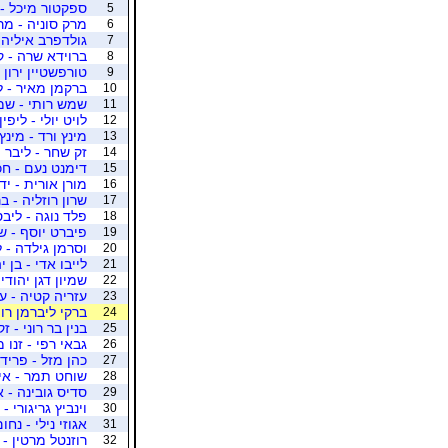
ספקטור מיכל - 
5
מרק סוניה - מר
6
גולדפרב איליה 
7
ברוידא שרה - ק
8
טורפשטיין ירון 
9
ברקמן מאיר - ל
10
שמש רותי - שמ
11
לויט יולי - ליפין
12
מינץ ורד - מינץ
13
זק שחר - ליבר 
14
דימנט נעם - ח
15
מורן אורית - יד
16
שרון רוזליה - 
17
פלד נוגה - ליבס
18
פיברט יוסף - ש
19
וסרמן גילדה - 
20
לייבו אדי - בן 
21
שמיון דגן יהודי
22
עזריה קטיה - ע
23
ברקי ליברמן רות
24
בנין בר רוני - זק
25
גבאי רפי - זנו 
26
כהן מזל - פריד
27
שוחט תמר - איל
28
סדיס גובינה - א
29
וינביץ גריגורי -
30
אגוזי נילי - נחו
31
רוזנטל מרטין -
32