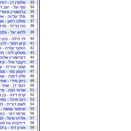
אלפרן דן - רוד
33
סף יעל - יוגב ד
34
ברנשטיין גרגורי
35
פלד עליזה - אל
36
מולכו רזאן - אנ
37
נוה נורית - מרמ
38
ללוש יעל - גלנ
39
לוי הילה - כהן 
40
קיש תמר - לוין 
41
הולצר קלרה - ש
42
פטלקו ליה - חץ
43
דונרשטיין שלומי
44
רקובר איל - קי
45
קסבי אירית - ק
46
זיטמן מגי - מנ
47
סלע דפנה - שפ
48
נימן מירי - שפי
49
זינגר דן - שחר 
50
שזיפי חנה - מי
51
קרפ דינה - בן מ
52
רום מיכל - מסי
53
לשם דורית - לוב
54
שיפטר שושה - ו
55
מרמר רוני - בור
56
אליהו סיגל - ל
57
זיידנברג גת סופי
58
אורון דוד - ביל
59