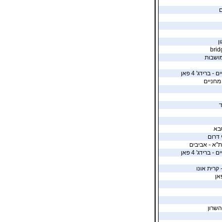
ם
ן
מושבות
ברידג' 4 פאן
 מחניים
ד
בא
 דרום
"א - אביבים
ברידג' 4 פאן
 קרית אונו
השרון