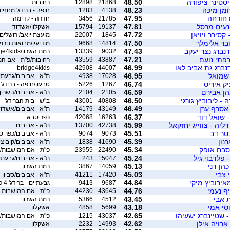
יסטינר ציפורה
48.50
21868
12898
רחובות
חמן מיכה
48.23
4138
1283
חיפה - ברידג' מחניי
 חורחה
47.95
21785
3456
חדרה - קדימה
נעים מרסל
47.81
19137
15794
אשקלון/אשדוד
קסירר ויויאן
47.72
1845
22007
מועצת יואב/ירושלים
ובר אלימלך
47.50
14814
9668
מודיעין/מבואות חרמו
דנברג נצר יעקב
47.43
9032
13339
רמת השרון/bridge4kids
פתי נועם
47.21
43887
43559
רחובות/פ"ת - אם ה
דנברג גת אביב לאו
46.99
bridge4kids
42908
44007
 שמואל
46.95
17028
4938
ת"א - אביבים/גבעתיים - 
יק איריס
46.74
1267
5226
טבעון/חיפה - ברידג'
כהן אבירם
46.59
2105
2104
ת"א - אביבים/השרון
 - ליבוביץ גורגי
46.50
40808
43001
ב"ש - בית הברידג'
 אסרף ערן
46.49
43149
14179
ת"א - אביבים/אשדו
 שואל דוד
46.37
16263
42068
כפר סבא
ליה - צווייג יחזקאל
45.99
42738
13700
ת"א - אביבים
טר דב
45.51
9073
9074
ת"א - אביבים/כפר ס
נון
45.39
41690
1838
ת"א - אביבים/קיבוצי
 סבח אופק
45.34
22490
23959
פ"ת - אם המושבות/ת
 פלדבוי גיל
45.24
15047
243
ת"א - אביבים/גבעתיים - 
הן דני
45.13
14059
3867
רמת השרון
 צבי
45.03
17420
41211
ת"א - אביבים/סביון -
אירוביץ מיקי
44.84
9687
9413
גבעתיים - ברידג' 4 פאן
ף נעמי
44.76
43645
44230
פ"ת - אם המושבות
ת אבי
43.45
4512
5366
רמת השרון
סי אמי
43.18
5699
4858
אשקלון
- שטיינברג ישעיהו
42.65
43037
1215
פ"ת - אם המושבות/
 ארויה אילן
42.62
14993
2232
אשקלון