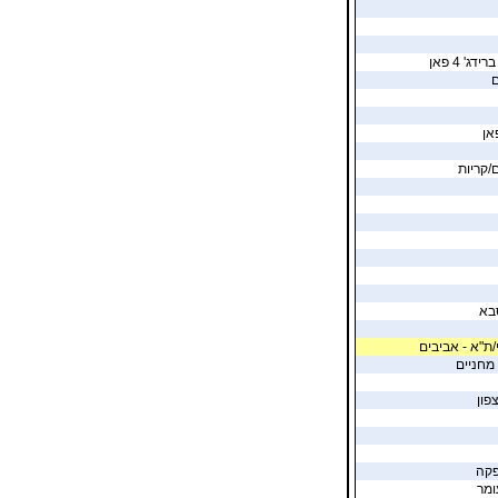
' 4 פאן
ם
ם/קריות
בא
/ת"א - אביבים
 מחניים
פון
פקה
ומר