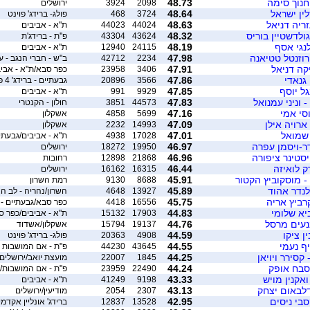
חנוך סימה
48.73
2098
3924
ירושלים
לין ישראל
48.64
3724
468
פולג- ברידג' פוינט
זריה דניאל
48.63
44024
44023
ת"א - אביבים
ולדשטיין בוריס
48.32
43624
43304
פ''ת - ברידג'ת
לנגי אסף
48.19
24115
12940
ת"א - אביבים
 רוזנטל טטיאנה
47.98
2234
42712
ב"ש - חברי הנגב - ע
קה דניאל
47.91
3406
23958
כפר סבא/ת"א - אביב
 גנאדי
47.86
3566
20896
גבעתיים - ברידג' 4 פאן
גל יוסף
47.85
9929
991
ת"א - אביבים
- וניני עמנואל
47.83
44573
3851
חולון - הקנטרי
סי אמי
47.16
5699
4858
אשקלון
 ארויה אילן
47.09
14993
2232
אשקלון
 שמואל
47.01
17028
4938
ת"א - אביבים/גבעתיים - 
דר-ויסמן עפרה
46.97
19950
18272
ירושלים
יסטינר ציפורה
46.96
21868
12898
רחובות
ק לואיזה
46.44
16315
16162
ירושלים
- מוסקוביץ הקטור
45.91
8688
9130
רמת השרון
לנדר אהוד
45.89
13927
4648
השרון/נהריה - לב הצ
רביץ אריה
45.75
16556
4418
כפר סבא/גבעתיים - ברידג
ביא שלומי
44.83
17903
15132
ת"א - אביבים/כפר ס
נעים מרסל
44.76
19137
15794
אשקלון/אשדוד
ן ציקו
44.59
4908
20363
פולג- ברידג' פוינט
ף נעמי
44.55
43645
44230
פ"ת - אם המושבות
קסירר ויויאן
44.25
1845
22007
מועצת יואב/ירושלים
 סבח אופק
44.24
22490
23959
פ"ת - אם המושבות/ת
אקנין מויש
43.33
9198
41249
ת"א - אביבים
דלבאום יצחק
43.13
2307
2054
מודיעין/ירושלים
סבי ניסים
42.95
13528
12837
ברידג' אונליין אקדמי