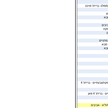
/פולג- ברידג' פוינט
ן
בא
יבים
פקה
ם
 מחניים
 סבא
בא
ת"א - בית הלוחם אפקה/גבעתיים - ברידג' 4
ברידג' 4 פאן
/ת"א - אביבים