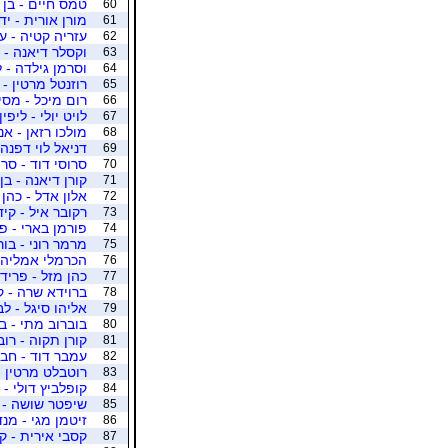
טמס חיים - בן 
60
מורן אורית - יד
61
עזריה קטיה - ע
62
וקסלר דיאנה - ג
63
וסרמן גילדה - 
64
רוזנטל מרטין -
65
רום מיכל - מסי
66
לויט יולי - ליפין
67
מולכו רזאן - אנ
68
דניאל לוי דפנה 
69
סרוסי דוד - סרו
70
קורן דיאנה - בן
71
אלון אדל - כהן
72
רקובר איל - קי
73
פורמן בארי - פ
74
מרמר רוני - בור
75
הכרמלי אמליה 
76
כהן מזל - פריד
77
ברוידא שרה - ק
78
אליהו סיגל - ל
79
בוברוב מתי - ב
80
קורן תקוה - רובי
81
עמבר דוד - חבי
82
רוטבלט מרטין - 
83
קופלביץ דולי -
84
שיפטר שושה - ו
85
זיטמן מגי - מנ
86
קסבי אירית - ק
87