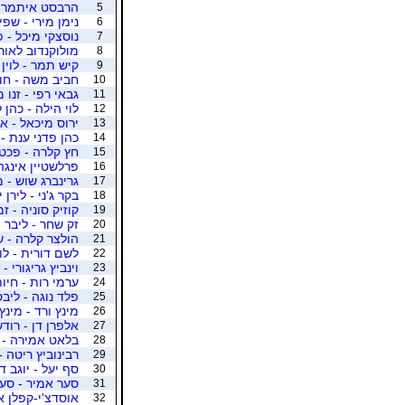
הרבסט איתמר - 
5
נימן מירי - שפי
6
נוסצקי מיכל - 
7
מולוקנדוב לאורה
8
קיש תמר - לוין 
9
חביב משה - חו
10
גבאי רפי - זנו 
11
לוי הילה - כהן 
12
ירוס מיכאל - א
13
כהן פדני ענת -
14
חץ קלרה - פכטמ
15
פרלשטיין אינגה
16
גרינברג שוש - מ
17
בקר ג'ני - לירן ינ
18
קוזיק סוניה - ז
19
זק שחר - ליבר 
20
הולצר קלרה - ש
21
לשם דורית - לוב
22
וינביץ גריגורי -
23
ערמי רות - חיו
24
פלד נוגה - ליבס
25
מינץ ורד - מינץ
26
אלפרן דן - רוד
27
בלאט אמירה - כ
28
רבינוביץ ריטה -
29
סף יעל - יוגב ד
30
סער אמיר - סער
31
אוסדצ'י-קפלן א
32