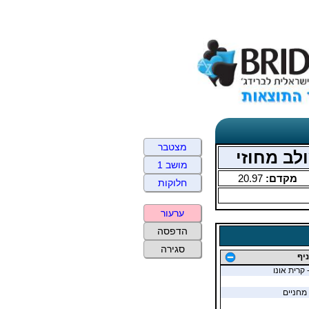
מצטבר
מושב 1
מקדם:
20.97
חלוקות
ערעור
הדפסה
סגירה
יף
 קרית אונו
 מחניים