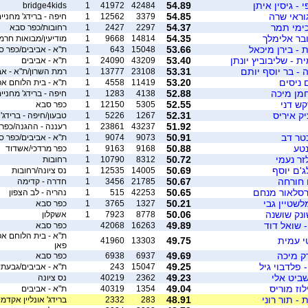
 - גיסין איתן
54.89
bridge4kids
1
41972
42484
גוראי שרה
54.85
3379
12562
1
חיפה - ברידג' מחניים
כימי תמר
54.37
2297
2427
1
רחובות/כפר סבא
ובר אלימלך
54.35
14814
9668
1
מודיעין/מבואות חרמו
ת - בירן מיכאל
53.66
15048
643
1
ת"א - אביבים/כפר ס
ת - שליבוביץ יונתן
53.40
43209
24090
1
ת"א - אביבים
 - בר יוסף יותם
53.31
23108
13777
1
רמת השרון/ת"א - אב
ם ניסים
53.20
11419
4558
1
ת"א - בית הלוחם א
חמן מיכה
52.88
4138
1283
1
חיפה - ברידג' מחניי
ש דני
52.55
5305
12150
1
כפר סבא
יק איריס
52.31
1267
5226
1
טבעון/חיפה - ברידג'
51.92
43237
23861
1
רעננה - ההגנה/כפר
טר דב
50.91
9073
9074
1
ת"א - אביבים/כפר ס
נטע
50.88
9168
9163
1
כפר מרדכי/אשדוד
זר נעמי
50.72
8312
10790
1
רחובות
ג'ם יוסף
50.69
14005
12535
1
נס ציונה/רחובות
 חורחה
50.67
21785
3456
1
חדרה - קדימה
ברסלאור מנחם
50.65
42253
515
1
נהריה - לב הצפון
לשטיין גבי
50.21
1327
3765
1
כפר סבא
ונק שושנה
50.06
8778
7923
1
אשקלון
 שואל דוד
49.89
16263
42068
כפר סבא
טי עמית
49.75
41960
13303
פאן
ק מיכה
49.69
6937
6938
כפר סבא
 פלדבוי גיל
49.25
15047
243
ת"א - אביבים/גבעתיים - 
שביט אלי
49.23
2362
40219
נס ציונה
וז מוריס
49.04
1354
40319
ת"א - אביבים
 - תור רוני
48.91
283
2332
ברידג' אונליין אקדמי