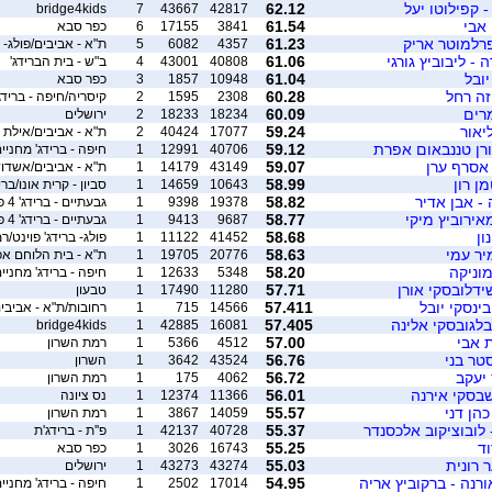
קפילוטו יעל
62.12
bridge4kids
7
43667
42817
 אבי
61.54
3841
17155
6
כפר סבא
פרלמוטר אריק
61.23
4357
6082
5
ת"א - אביבים/פולג- ב
 - ליבוביץ גורגי
61.06
40808
43001
4
ב"ש - בית הברידג'
יובל
61.04
10948
1857
3
כפר סבא
זה רחל
60.28
2308
1595
2
קיסריה/חיפה - ברידג
מרים
60.09
18234
18233
2
ירושלים
ליאור
59.24
17077
40424
2
ת"א - אביבים/אילת
ורן טננבאום אפרת
59.12
40706
12991
1
חיפה - ברידג' מחניי
 אסרף ערן
59.07
43149
14179
1
ת"א - אביבים/אשדו
ן רון
58.99
10643
14659
1
סביון - קרית אונו/ברי
 - אבן אדיר
58.82
19378
9398
1
גבעתיים - ברידג' 4 פאן
אירוביץ מיקי
58.77
9687
9413
1
גבעתיים - ברידג' 4 פאן
ון
58.68
41452
11122
1
פולג- ברידג' פוינט/
מיר עמי
58.63
20776
19705
1
ת"א - בית הלוחם אפ
מוניקה
58.20
5348
12633
1
חיפה - ברידג' מחניי
ידלובסקי אורן
57.71
11280
17490
1
טבעון
ינסקי יובל
57.411
14566
715
1
רחובות/ת"א - אביבי
 בלגובסקי אלינה
57.405
bridge4kids
1
42885
16081
ת אבי
57.00
4512
5366
1
רמת השרון
טר בני
56.76
43524
3642
1
השרון
 יעקב
56.72
4062
175
1
רמת השרון
שבסקי אירנה
56.01
11366
12374
1
נס ציונה
הן דני
55.57
14059
3867
1
רמת השרון
 לובוציקוב אלכסנדר
55.37
40728
42137
1
פ''ת - ברידג'ת
וד
55.25
16743
3026
1
כפר סבא
 רונית
55.03
43274
43273
1
ירושלים
ורנה - ברקוביץ אריה
54.95
17014
2502
1
חיפה - ברידג' מחניי