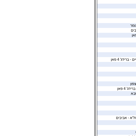
ומר
ים
ברידג' 4 פאן
פון
' 4 פאן
בא
"א - אביבים