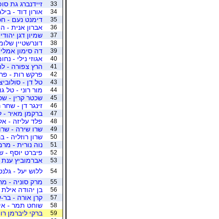
זיידנברג גת סופי
33
אורון דוד - ביל
34
דימנט נעם - ח
35
אברון אנית - ה
36
שמיון דגן יהודי
37
דונרשטיין שלומי
38
דה סימון אמליה
39
אגוזי נילי - נחו
40
הרץ צפורה - ל
41
פרקש רות - פרק
42
טל דן - סולוביצ
43
מור רוני - טל גו
44
שכטר קרין - שכ
45
זינגר דן - שחר 
46
ברקמן מאיר - ל
47
פלד עליזה - אל
48
שרו שירה - שרו
49
שרון רוזליה - 
50
נוה נורית - מרמ
51
פיברט יוסף - ש
52
אברמוביץ ענת -
53
ללוש יעל - גלנ
54
מרק סוניה - מר
55
בן יהודה אילת -
56
קרן אורה - בר-
57
שוחט תמר - איל
58
ברקי ליברמן רות
59