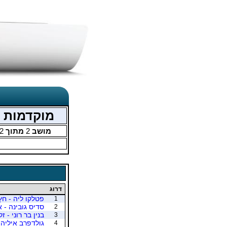
מוקדמות אליפו
מושב
2
מתוך
2
דרוג
פטלקו ליה - חץ
1
סדיס גובינה - א
2
בנין בר רוני - זק
3
גולדפרב איליה 
4