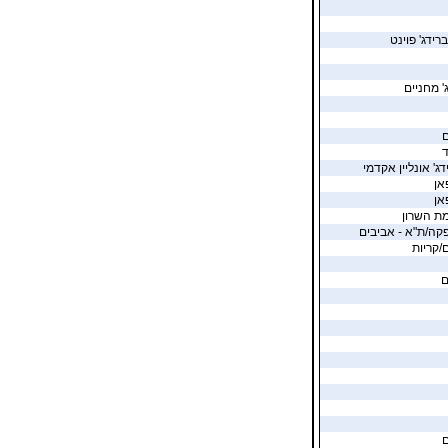
רידג' פוינט
' מחניים
ם
ד
דג' אונליין אקדמי
רמת השרון
קה/ת"א - אביבים
ם/קריות
ם
ם