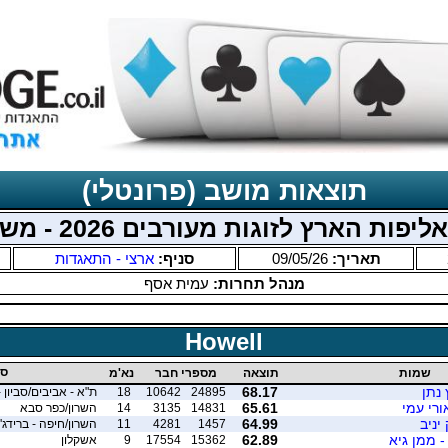
תוצאות מושב (פרונטלי)
ת הארץ לזוגות מעורבים 2026 - משולב מחוזי
תאריך:
09/05/26
סניף:
ארצי - התאגדות
מנהל תחרות:
עמית אסף
Howell
סנ
שמות
תוצאה
מספרי חבר
נא'מ
 נתן
68.17
24895
10642
18
ת"א - אביבים/סביון -
ורי עמי
65.61
14831
3135
14
השרון/כפר סבא
 יניב
64.99
1457
4281
11
השרון/חיפה - ברידג'
- ממן גיא
62.89
15362
17554
9
אשקלון