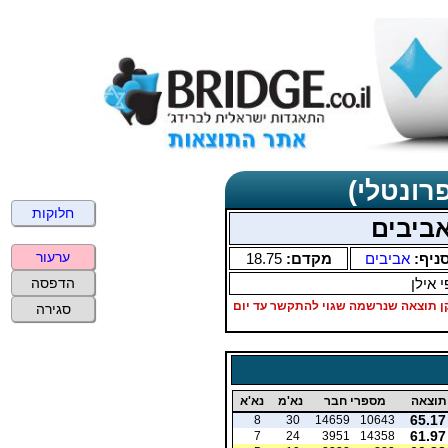
רונטלי)
חלוקות
אביבים
ערעור
ניף:
אביבים
מקדם:
18.75
 אילן
הדפסה
1-2 אם מישהו יכול לתקן תוצאה שנרשמה שגוי להתקשר עד יום
סגירה
תוצאה
מספרי חבר
נא'מ
נא'א
65.17
8
30
14659
10643
61.97
7
24
3951
14358