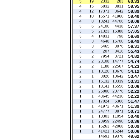
60.33
5
19
2332
283
59.95
4
15
6832
3831
59.89
4
12
17371
3642
59.40
4
10
16571
41960
59.08
4
8
13241
44706
57.37
3
6
24100
4438
57.05
3
5
21323
15388
56.69
3
4
14831
798
56.49
3
3
4648
15700
56.31
3
3
5465
3076
55.43
3
2
207
8416
54.82
3
2
7954
3721
54.74
2
2
23108
14777
54.23
2
2
1188
22567
54.12
2
1
10120
10670
53.47
2
1
3026
10642
53.31
2
1
15132
13339
53.06
2
1
18141
16556
52.22
1
1
25000
20776
52.22
1
1
43645
44230
51.47
1
1
17024
5366
51.39
1
1
41972
43671
50.71
1
1
24777
8871
50.40
1
1
13303
11054
50.36
1
1
23959
22490
50.09
1
1
16263
42068
50.06
1
1
41421
15244
49.62
14691
19378