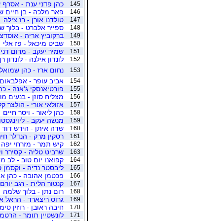
כהן פדני ענת - אסרף ע
145
פאר מלכה - בן חיים ש
146
טולדנו אורן - רז צילה
147
ספייר אלברט - בלוך ש
148
ברקוביץ אריה - אוסדצ'
149
שביט מיכאל - פז אלי
150
שמיר יעקב - מרום דני
151
לונדון אילנה - לונדון רן
152
נחום ארז - כהן שמואל
153
אביב עופר - אפלבאום 
154
פורטיאנסקי ג'אנה - כהן
155
מצליח סוזן - בנעים מ
156
אזולאי אורי - הולצר ק
157
כהן ליאור - ויסר חיים
158
מנשה יעקב - ליוינגסטו
159
שדה איתן - הירש דוד
160
רסקין מרק - הנדלר חי
161
קיש תמר - מזרחי יפה
162
שרביט טליה - קסירר ויו
163
קפואנו יום טוב - לב מו
164
ליבסטר נדיה - וקסמן ס
165
פכטמן אהובה - כהן או
166
קנטור הלית - רגב יורם
167
רום נתן - בלוך שלמה
168
גרוס ריצארד - הראל אמ
169
חיבה ראובן - רוזין סימו
170
לונשטיין תומר - הרטמ
171