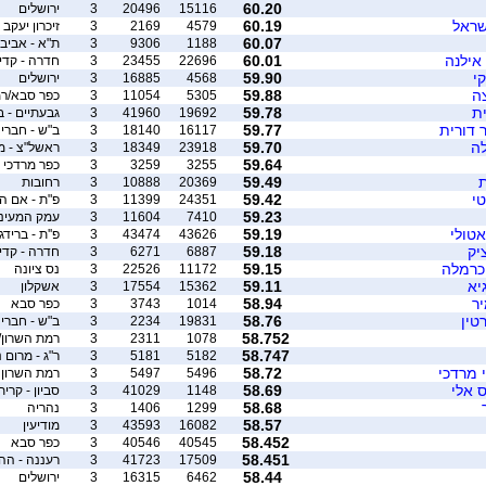
60.20
15116
20496
3
ירושלים
שראל
60.19
4579
2169
3
זיכרון יעקב 
60.07
1188
9306
3
ת"א - אביבים/
אילנה
60.01
22696
23455
3
חדרה - קדי
קי
59.90
4568
16885
3
ירושלים
ה
59.88
5305
11054
3
כפר סבא/רמ
ית
59.78
19692
41960
3
גבעתיים - ברידג
 דורית
59.77
16117
18140
3
ב"ש - חברי 
לה
59.70
23918
18349
3
ראשל"צ - מ
59.64
3255
3259
3
כפר מרדכי
ת
59.49
20369
10888
3
רחובות
טי
59.42
24351
11399
3
פ"ת - אם ה
59.23
7410
11604
3
עמק המעינו
אטולי
59.19
43626
43474
3
פ''ת - ברידג
יק
59.18
6887
6271
3
חדרה - קדימה/
 כרמלה
59.15
11172
22526
3
נס ציונה
יא
59.11
15362
17554
3
אשקלון
יר
58.94
1014
3743
3
כפר סבא
טין
58.76
19831
2234
3
ב"ש - חברי 
58.752
1078
2311
3
רמת השרון/פ
58.747
5182
5181
3
ר"ג - מרום נ
 מרדכי
58.72
5496
5497
3
רמת השרון
ס אלי
58.69
1148
41029
3
סביון - קרית
58.68
1299
1406
3
נהריה
58.57
16082
43593
3
מודיעין
58.452
40545
40546
3
כפר סבא
58.451
17509
41723
3
רעננה - הה
58.44
6462
16315
3
ירושלים