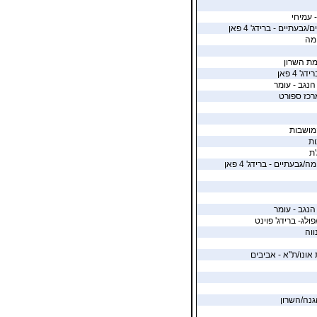
- עמיחי
גבעתיים - ברידג' 4 פאן
מה
ת השרון
' 4 פאן
הנגב - עומר
רכז ספורט
מושבות
ת
'ת
גבעתיים - ברידג' 4 פאן
הנגב - עומר
ולג- ברידג' פוינט
ווה
 אונו/ת"א - אביבים
גנה/השרון