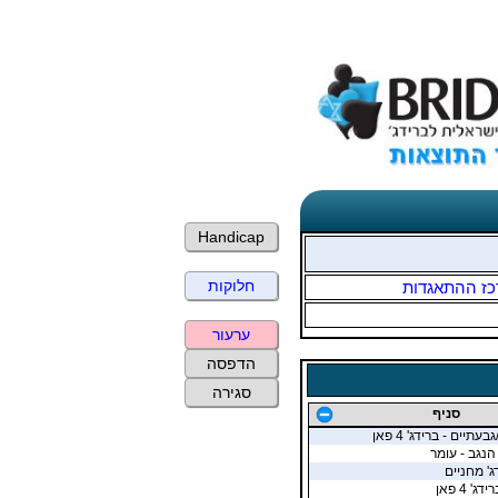
Handicap
חלוקות
כז ההתאגדות
ערעור
הדפסה
סגירה
סניף
תיים - ברידג' 4 פאן
הנגב - עומר
ג' מחניים
' 4 פאן