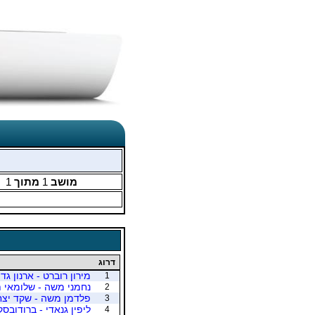
מושב
1
מתוך
1
דרוג
מירון רוברט - ארנון גדי
1
נחמני משה - שלומאי 
2
פלדמן משה - שקד יצח
3
ליפין גנאדי - ברודובסק
4