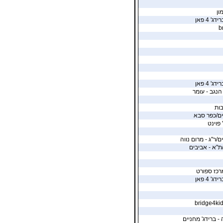
ון
' 4 פאן
b
' 4 פאן
הנגב - עומר
בות
ים/כפר סבא
 פוינט
ם/ר"ג - מרום נווה
ת"א - אביבים
רכז ספורט
' 4 פאן
- ברידג' מחניים