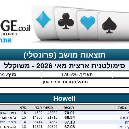
תוצאות מושב (פרונטלי)
סימולטנית ארצית מאי 2026 - משוקלל
תאריך:
17/05/26
סניף:
מר
מנהל תחרות:
עמית אסף
Howell
שמות
תוצאה
מספרי חבר
נא'א
70.01
43032
4592
16
רמת השרון/גבע
תמנה
69.54
21710
14306
15
ב"ש - חברי 
ק
67.13
4557
5414
14
חיפה - בריד
י רומן
67.08
20896
16321
13
גבעתיים - ברידג