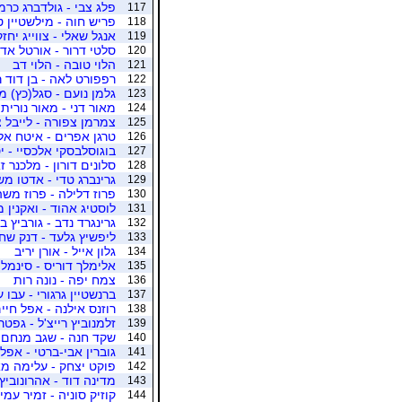
פלג צבי - גולדברג כרמ
117
פריש חוה - מילשטיין ט
118
אנגל שאלי - צווייג יחז
119
סלטי דרור - אורטל אדי
120
הלוי טובה - הלוי דב
121
רפפורט לאה - בן דוד ר
122
גלמן נועם - סגל(כץ) מ
123
מאור דני - מאור נורית
124
צמרמן צפורה - לייבל צ
125
טרגן אפרים - איטח אל
126
בוגוסלבסקי אלכסיי - יס
127
סלונים דורון - מלכנר ז
128
גרינברג טדי - אדטו מ
129
פרוז דלילה - פרוז משה
130
לוסטיג אהוד - ואקנין מ
131
גרינגרד נדב - גורביץ בנ
132
ליפשיץ גלעד - דנק שח
133
גלון אייל - אורן יריב
134
אלימלך דוריס - סינמלי
135
צמח יפה - נונה רות
136
ברנשטיין גרגורי - עבו ע
137
רוזנס אילנה - אפל חיי
138
זלמנוביץ רייצ'ל - גפטר
139
שקד חנה - שגב מנחם
140
גוברין אבי-ברטי - אפ
141
פוקט יצחק - עלימה מא
142
מדינה דוד - אהרונוביץ
143
קוזיק סוניה - זמיר עמי
144