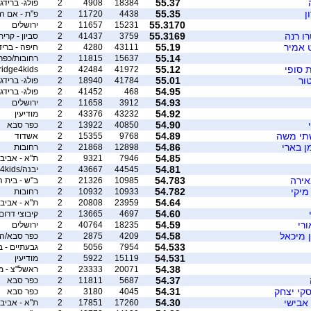
55.37
18384
4908
2
פולג- ברידג'
ן
55.35
4438
11720
2
פ"ת - אם ה
55.3170
15231
11657
2
ירושלים
ו רנה
55.3169
3759
41437
2
סביון - קרית
ט אמיר
55.19
43111
4280
2
חיפה - בריד
55.14
15637
11815
2
רחובות/כפר
ת סופי
55.12
ridge4kids
2
42484
41972
טור
55.01
41784
18940
2
פולג- ברידג'
54.95
468
41452
2
פולג- ברידג'
54.93
3912
11658
2
ירושלים
54.92
43232
43376
2
מודיעין
54.90
40850
13922
2
כפר סבא
שתי משה
54.89
9768
15355
2
אשדוד
ן בארי
54.86
12898
21868
2
רחובות
54.85
7946
9321
2
ת"א - אביב
54.81
44545
43667
2
יבנה/bridge4kids
אירה
54.783
10985
21326
2
ב"ש - בית ה
מיקי
54.782
10933
10932
2
רחובות
54.64
23959
20808
2
ת"א - אביב
54.60
4697
13665
2
קיבוצי דרום
רי
54.59
18235
40764
2
ירושלים
 מיכאל
54.58
4209
2875
2
כפר סבא/הש
54.533
7954
5056
2
גבעתיים - ברידג' 4 פ
54.531
15119
5922
2
מודיעין
54.38
20071
23333
2
ראשל"צ - מ
54.37
5687
11811
2
כפר סבא
קי יצחק
54.31
4045
3180
2
כפר סבא
 אבישי
54.30
17260
17851
2
ת"א - אביב