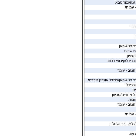
גנה/כפר סבא
- עמיחי
וד
' 4 פאן
מושבות
הצפון
ברידג'/קיבוצי דרום
הנגב - עומר
 אונליין אקדמי
ברידג'
ים
ג' מחניים/טבעון
ובות
הנגב - עומר
- עמיחי
ת"א - ברידג'סלון
 אונו