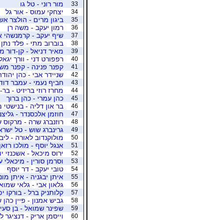
מור רוני - טל גו
33
יצחקי עמוס - אור גל
34
ביגון מרים - הולצר אש
35
רמון יעקב - משה רן
36
שיף יעקב - קרמנשהי א
37
בוברוב מתי - פלד נתן
38
מאיר דניאל - קן-דור מ
39
רפפורט דני - וורך יגאל
40
קפנר פנינה - קפנר מש
41
שניידר אבי - כהן יהודה
42
חביף נעמי - עמבר דוד
43
מחרז רוזי בריזיט - בר-
44
כהן עמרי - כהן ברוך
45
בר און דליה - בנישטי 
46
חוזמן אלכסנדר - גליצנ
47
רוזנברג שרה - מרקוס 
48
גרינברג שוש - טל ישרא
49
מולוקנדוב לאורה - ליבו
50
אנגל יוסף - מולכו רזאן
51
ירוס מיכאל - אשכנזי יו
52
וסרמן סורין - מיכאלי ע
53
טובי יעקב - דר יוסף
54
איתן יבגניה - איתן מונ
55
גלאון אבי - גלאי שמוא
56
קלותניק ברל - בורקו י
57
גביש אמנון - פיין כהן 
58
שפינר שמואל - בן סעיד
59
וייסמן אריק - דנציגר לי
60