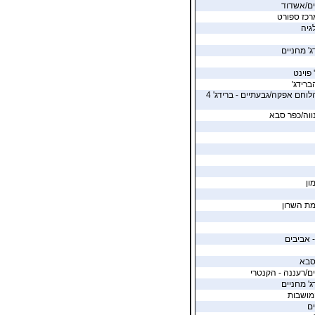
ים/אשדוד
רכז ספורט
לגיה
ג' מחניים
 פוינט
ברידג'
ת"א - בית הלוחם אפקה/גבעתיים - ברידג' 4
נווה/כפר סבא
ון
ת השרון
 אביבים
סבא
ם/רעננה - הקנטרי
ג' מחניים
מושבות
ים