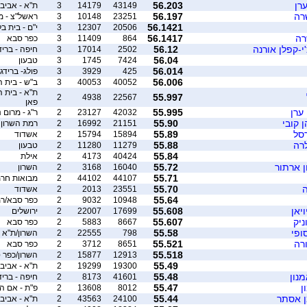
רן
56.203
43149
14179
3
ת"א - אביב
רה
56.197
23251
10148
3
ראשל"צ - מ
56.1421
20506
12307
3
י"ם - בית ב
רה
56.1417
864
11409
3
כפר סבא
י-קפלן אורנה
56.12
2502
17014
3
חיפה - בריד
56.04
7424
1745
3
טבעון
56.014
425
3929
3
פולג- ברידג'
56.006
40052
40053
3
ב"ש - בית ה
55.997
2
4938
22567
פאן
ערן
55.995
42032
23127
2
ר"ג - מרום 
 קובי
55.90
21151
16992
2
רמת השרון
רסל
55.89
15894
15794
2
אשדוד
לרה
55.88
11279
11280
2
טבעון
55.84
40424
4173
2
אילת
ן ארתור
55.72
16040
3168
2
השרון
55.71
44107
44102
2
מבואות חרמ
ה
55.70
23551
2013
2
אשדוד
55.64
10948
9032
2
כפר סבא/רמ
יאן
55.608
17699
22007
2
ירושלים
ניק
55.607
8667
5883
2
כפר סבא
ופי
55.58
798
22555
2
השרון/ת"א -
רה
55.521
8651
3712
2
כפר סבא
55.518
12913
15877
2
השרון/כפר 
55.49
19300
19299
2
ת"א - אביבי
נון
55.48
41601
8173
2
חיפה - בריד
ן
55.47
8012
13608
2
פ"ת - אם ה
ן אסתר
55.44
24100
43563
2
ת"א - אביב