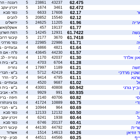
62.475
43237
23861
5
רעננה - הה
62.472
3461
1674
5
זיכרון יעקב 
ר
62.17
17608
6633
5
כפר סבא
62.12
15540
20852
5
להבים
ריה
61.96
11205
24625
5
ירושלים
61.77
19137
457
5
אשקלון/אשד
נשה
61.7422
12931
14245
5
רמת השרון
61.7418
3670
2177
5
קיבוצי דרום
ה
61.71
22986
22985
4
כפר מרדכי
61.64
4821
6866
4
גבעתיים - ברידג
61.57
44230
43645
4
פ"ת - אם ה
און אלדד
61.30
42037
1170
4
נהריה - לב 
61.28
6704
4703
4
ב"ש - בית ה
משה
61.21
1189
17997
4
נהריה
שטין מרדכי
61.20
42419
5712
4
ב"ש - חברי 
שרגא
61.11
4795
9414
4
כ"ס - הדר
ל
61.02
9687
4520
4
גבעתיים - ברידג' 4 פאן/ברידג'
ביץ גורגי
60.942
40808
43001
4
ב"ש - בית ה
60.935
991
9929
4
ת"א - אביב
סי
60.82
40706
2140
4
חיפה - בריד
די
60.75
10889
41724
4
נס ציונה/רח
60.69
964
10944
4
ב"ש - חברי 
יה
60.50
12132
12133
4
כפר סבא
ל
60.44
1938
6241
4
זיכרון יעקב 
פה
60.41
20137
6746
4
כפר סבא
שרית
60.27
44792
44130
4
קיבוצי דרום/
 זוזיאן
60.26
14613
1514
4
אשדוד
יף
60.25
44566
44511
4
סביון - קרית