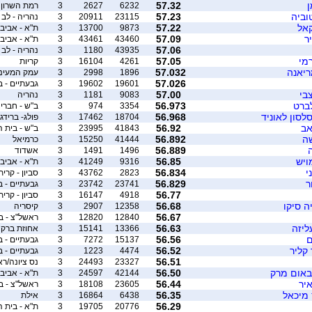
ן
57.32
6232
2627
3
רמת השרון
וביה
57.23
23115
20911
3
נהריה - לב 
קאל
57.22
9873
13700
3
ת"א - אביב
ר
57.09
43460
43461
3
ת"א - אביב
57.06
43935
1180
3
נהריה - לב 
מי
57.05
4261
16104
3
קריות
ריאנה
57.032
1896
2998
3
עמק המעינו
57.026
19601
19602
3
גבעתיים - ברידג
בי
57.00
9083
1181
3
נהריה
ברט
56.973
3354
974
3
ב"ש - חברי 
לסון לאוניד
56.968
18704
17462
3
פולג- ברידג'
אב
56.92
41843
23995
3
ב"ש - בית ה
שה
56.892
41444
15250
3
כרמיאל
56.889
1496
1491
3
אשדוד
ויש
56.85
9316
41249
3
ת"א - אביב
י
56.834
2823
43762
3
סביון - קרית
ר
56.829
23741
23742
3
גבעתיים - ברידג
56.77
4918
16147
3
סביון - קרית
ה סיקו
56.68
12358
2907
3
קיסריה
56.67
12840
12820
3
ראשל"צ - ב
ליזה
56.63
13366
15141
3
אחוזת ברק
ם
56.56
15137
7272
3
גבעתיים - ברידג
 קליר
56.52
4474
1223
3
גבעתיים - ברידג' 4 פאן/ר"ג
56.51
23327
24493
3
נס ציונה/רא
לבאום מרק
56.50
42144
24597
3
ת"א - אביב
יר
56.44
23605
18108
3
ראשל"צ - בי
 מיכאל
56.35
6438
16864
3
אילת
56.29
20776
19705
3
ת"א - בית 