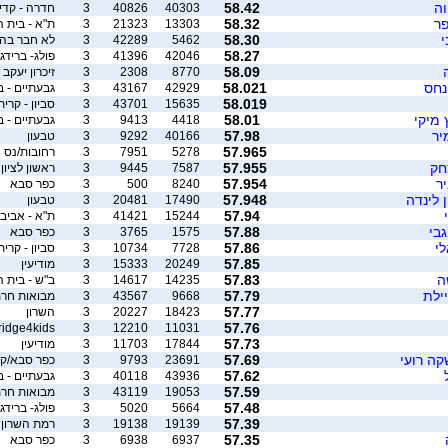
וה
58.42
40303
40826
3
חדרה - קדי
פר
58.32
13303
21323
3
ת"א - בית 
י
58.30
5462
42289
3
לא חבר בה
58.27
42046
41396
3
פולג- ברידג'
58.09
8770
2308
3
זיכרון יעקב 
נחס
58.021
42929
43167
3
גבעתיים - ברידג
58.019
15635
43701
3
סביון - קרית
 מיקי
58.01
4418
9413
3
גבעתיים - ברידג
יר
57.98
40166
9292
3
טבעון
57.965
5278
7951
3
רחובות/נס צ
חק
57.955
7587
9445
3
ראשון לציון
ר
57.954
8240
500
3
כפר סבא
 לינדה
57.948
17490
20481
3
טבעון
57.94
15244
41421
3
ת"א - אביב
גבי
57.88
1575
3765
3
כפר סבא
לי
57.86
7728
10734
3
סביון - קרית
57.85
20249
15333
3
מודיעין
ה
57.83
14235
14617
3
ב"ש - בית ה
יילת
57.79
9668
43567
3
מבואות חרמ
57.77
18423
20227
3
השרון
57.76
ridge4kids
3
12210
11031
57.73
17844
11703
3
מודיעין
קה רועי
57.69
23691
9793
3
כפר סבא/קר
57.62
43936
40118
3
גבעתיים - ברידג
57.59
19053
43119
3
מבואות חרמ
57.48
5664
5020
3
פולג- ברידג'
57.39
19139
19138
3
רמת השרון
57.35
6937
6938
3
כפר סבא