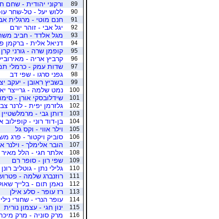
ורקוני יהודית - שחם ח
89
ללוש יעל - טל-שחר עו
90
חנם מוטי - מרגלית אב
91
יגל אבי - זוהר יורם
92
מגל אלדד - חביב משה
93
דניאל אלית - ברקמן פ
94
קופמן שרה - גורני קרן
95
קרביץ אריה - מאירוביץ
96
שדות עמק - כרמלי תמ
97
גפני סרגו - שפי דב
98
בשביץ ראובן - יעקב יצ
99
נמט שלמה - גרייצר יאי
100
שידלובסקי אורן - סימון
101
גלזרמן יפית - לרנר צבי
102
דותן גבי - מרמלשטיין 
103
בן-דוד רוני - קופילוב א
104
וילר אווי - וקס גל
105
סוביק ויקטור - פרג מש
106
הובר אלימלך - וילנר א
107
אלתר חגי - הלל מאיר
108
שפי רון - סופר רם
109
גלילי נתן - גוטליב רונן
110
רוזנברג שלמה - פטרוש
111
נאמן תום - בלייך שאול
112
רז עופר - סלע אילן
113
עופר הנרי - שחורי נילי
114
ינון חגי - עצמון נורית
115
מרק סוניה - מרק מיכה
116