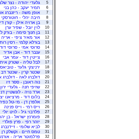
גלעדי יהודה - נצר של
5
תמיר יעקב - כהן בני
6
אופן משה - ריזנברג או
7
חיבה יהלי - חוטורסקי
8
בן ארויה אילן - קורן די
9
לוין יובל - שפיר ערן
10
בן חנוך סימה - בורק לו
11
אור מאיר ציפי - אריה
12
בורלא קלמי - רסין רותי
13
סרוסי אמי - סרוסי דוד
14
ענבר דוד - אבן אדיר
15
צייטין דוד - עמר אבי
16
לבל טליה - שטרק איתי
17
ירניצקי גלעד - טוביאס
18
שכטר קרין - שכטר דב
19
דולברג לאה - דולברג א
20
נוה ראובן - ססר זיו
21
שזיפי חנה - גלעדי ירון
22
ארד נויה - לונשטיין דני
23
בלום דוד - מרציאנו יצ
24
אלפרן דן - מי-טל כפיר
25
וייס רמי - וייס פנינה
26
פלדבוי גיל - לויט יולי
27
פומרנץ ישראל - בן יהו
28
יזהר רפי - פרץ פולדי
29
לביא שלומי - זיידנברג 
30
טמס חיים - וקשלק רן
31
פרלמוטר אריה - אורנשט
32