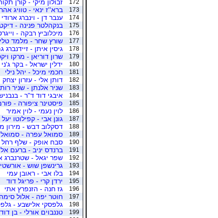
זבולון מיקי - קורן תקוה
172
ברא''ז ינאי - טוויג אהרו
173
ענבר דן - וינברג ארודי
174
בנקהלטר פנינה - דיקטר
175
מיכלוביץ רבקה - וייגר
176
שורץ שחר - מלמד טלי
177
גיסין איתן - זיידנברג ג
178
שרון דוריאן - מרקו ויק
179
ידלין ישראל - בקר ג'ני
180
חכמי מיכל - יהל נילי
181
דותן אלי - עזרון יצחק
182
שניר אלנתן - שניר רותי
183
איבגי דוד ד"ר - בנבני
184
פיסטינר ציפורה - פורמ
185
לוין נעמי - לוין אמיר
186
גונן אבי - קפילוטו יעל
187
דסקלוב דבש - מירון מ
188
סמואל עפרה - סמואל 
189
סבח אופק - שלף רחל
190
ברנדס יניב - ברעם אלי
191
שפר יגאל - שטרנברג או
192
גרינשפן שוש - אורשטין
193
בלו אבי - ראובן עמי
194
ירדן קרי - פריגל דוד
195
גז חנה - הזנפרץ אתי
196
חוטר יפה - אלול סימה
197
גלפסקי אלישבע - גלפס
198
טננבוים אורלי - בן דוד
199