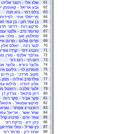
שלג אלי - רטנר אליהו
61
גבע אריאל - קאופמן י
62
בלס רמי - גיא חנה
63
פרייסלר אתי - לפידות 
64
בן עמי חנן - בן עמי זא
65
פרקש רות - דרזנר תרצ
66
טרומר נדב - גלנטי עמ
67
סמלסון זאב - מלכי-אור
68
מרום שלום - מרום אי
69
לנגר נינה - יואלס אלון
70
וינברג דסי - קרדו אורי
71
גורלנד אלכס - מורן מו
72
רוס רני - רוס דור
73
גלוצר גיורא - גלוצר אנ
74
פומרנץ לוי - גילעם איצ
75
מקוב מרדכי - בן חיים
76
גולדפרב איליה - ממן ג
77
אלון יהודה - מילוא עמ
78
זלצר סלבה - רוזנטל מר
79
רוזן מיכאל - גורדון דן
80
פקר אביר - פקר רות
81
פרקש שמואל - איטאלי
82
רוזנצוייג אסתר - וארא
83
שחר אשר - אריאל עפר
84
עוזר יורם - פרטיג קרל
85
כהן ירון - ברקת רוני
86
כץ שריל - טולי אדריאן
87
ארגז ירון - מרמר רוני
88