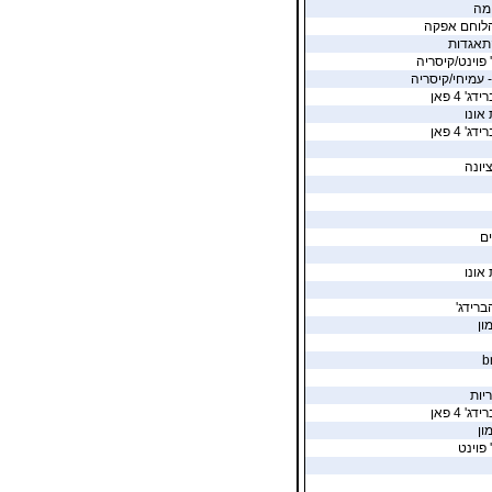
מה
הלוחם אפקה
תאגדות
 פוינט/קיסריה
- עמיחי/קיסריה
' 4 פאן
 אונו
' 4 פאן
יונה
ים
 אונו
ברידג'
ון
b
יות
' 4 פאן
ון
 פוינט