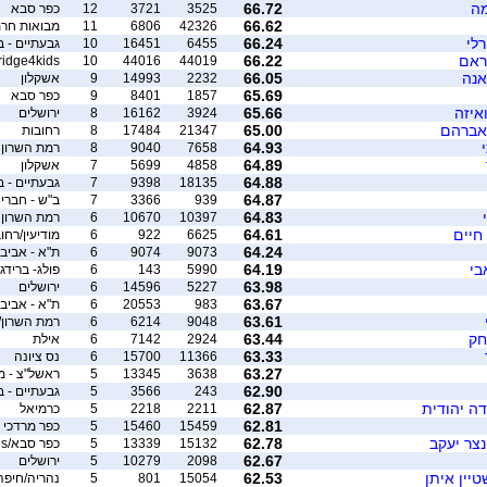
מה
66.72
3525
3721
12
כפר סבא
66.62
42326
6806
11
מבואות חרמ
רלי
66.24
6455
16451
10
גבעתיים - ברידג
 ראם
66.22
ridge4kids
10
44016
44019
אנה
66.05
2232
14993
9
אשקלון
65.69
1857
8401
9
כפר סבא
איזה
65.66
3924
16162
8
ירושלים
 אברהם
65.00
21347
17484
8
רחובות
64.93
7658
9040
8
רמת השרון
64.89
4858
5699
7
אשקלון
64.88
18135
9398
7
גבעתיים - ברידג
64.87
939
3366
7
ב"ש - חברי 
64.83
10397
10670
6
רמת השרון
 חיים
64.61
6625
922
6
מודיעין/רחו
64.24
9073
9074
6
ת"א - אביב
בי
64.19
5990
143
6
פולג- ברידג'
63.98
5227
14596
6
ירושלים
63.67
983
20553
6
ת"א - אביבי
63.61
9048
6214
6
רמת השרון/
חק
63.44
2924
7142
6
אילת
63.33
11366
15700
6
נס ציונה
63.27
3638
13345
5
ראשל"צ - מ
62.90
243
3566
5
גבעתיים - ברידג
דה יהודית
62.87
2211
2218
5
כרמיאל
62.81
15459
15460
5
כפר מרדכי
נצר יעקב
62.78
15132
13339
5
כפר סבא/bridge4kids
62.67
2098
10279
5
ירושלים
יין איתן
62.53
15054
801
5
נהריה/חיפה 