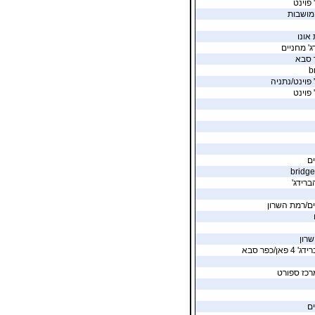
 פוינט
מושבות
 אונו
ג' מחניים
 סבא
b
 פוינט/נתניה
 פוינט
ים
ברידג'
ים/רמת השרון
רון
אן/כפר סבא
רכז ספורט
ים