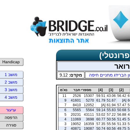
פרונטלי)
Handicap
רואר
מושב 1
ן הברידג מחניים חיפה
מקדם:
9.12
מושב 2
מושב 3
[2]
[3]
[4]
מספרי חבר
נא'מ
11
2526
15307
59.51
43.06
56.42
6
מושב 4
9
41601
5270
61.79
51.67
[A]
6
7
8410
12052
[A]
61.94
57.47
5
ערעור
6
5565
5564
59.14
55.83
50.68
5
5
20231
43111
53.02
57.22
56.88
4
הדפסה
4
11069
3698
60.77
50.56
51.45
5
3
19052
16359
57.35
55.56
51.33
5
סגירה
2
40871
19087
50.74
60.56
49.75
5