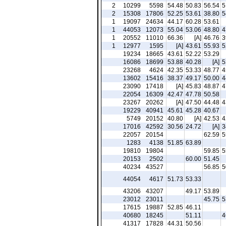
2
10299
5598
54.48
50.83
56.54
5
2
15308
17806
52.25
53.61
38.80
5
1
19097
24634
44.17
60.28
53.61
1
44053
12073
55.04
53.06
48.80
4
1
20552
11010
66.36
[A]
46.76
3
1
12977
1595
[A]
43.61
55.93
5
19234
18665
43.61
52.22
53.29
16086
18699
53.88
40.28
[A]
5
23268
4624
42.35
53.33
48.77
4
13602
15416
38.37
49.17
50.00
4
23090
17418
[A]
45.83
48.87
4
22054
16309
42.47
47.78
50.58
23267
20262
[A]
47.50
44.48
4
19229
40941
45.61
45.28
40.67
5749
20152
40.80
[A]
42.53
4
17016
42592
30.56
24.72
[A]
3
22057
20154
62.59
5
1283
4138
51.85
63.89
19810
19804
59.85
5
20153
2502
60.00
51.45
40234
43527
56.85
5
44054
4617
51.73
53.33
43206
43207
49.17
53.89
23012
23011
45.75
5
17615
19887
52.85
46.11
40680
18245
51.11
4
41317
17828
44.31
50.56