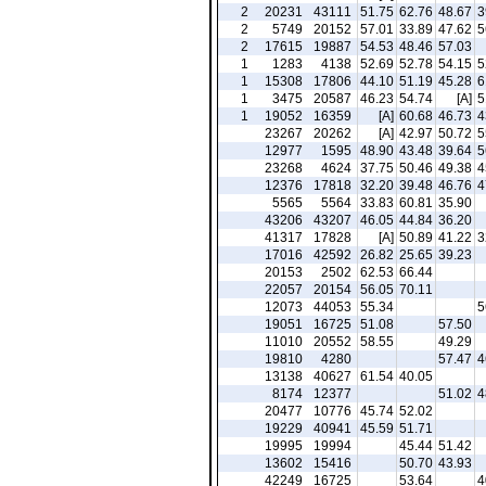
2
20231
43111
51.75
62.76
48.67
3
2
5749
20152
57.01
33.89
47.62
5
2
17615
19887
54.53
48.46
57.03
1
1283
4138
52.69
52.78
54.15
5
1
15308
17806
44.10
51.19
45.28
6
1
3475
20587
46.23
54.74
[A]
5
1
19052
16359
[A]
60.68
46.73
4
23267
20262
[A]
42.97
50.72
5
12977
1595
48.90
43.48
39.64
5
23268
4624
37.75
50.46
49.38
4
12376
17818
32.20
39.48
46.76
4
5565
5564
33.83
60.81
35.90
43206
43207
46.05
44.84
36.20
41317
17828
[A]
50.89
41.22
3
17016
42592
26.82
25.65
39.23
20153
2502
62.53
66.44
22057
20154
56.05
70.11
12073
44053
55.34
5
19051
16725
51.08
57.50
11010
20552
58.55
49.29
19810
4280
57.47
4
13138
40627
61.54
40.05
8174
12377
51.02
4
20477
10776
45.74
52.02
19229
40941
45.59
51.71
19995
19994
45.44
51.42
13602
15416
50.70
43.93
42249
16725
53.64
4