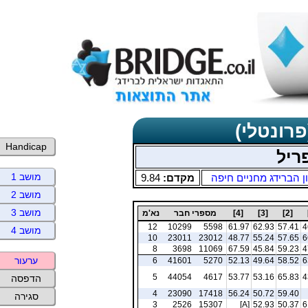
פרונטלי)
Handicap
ריל
מושב 1
ן הברידג מחניים חיפה
מקדם:
9.84
מושב 2
מושב 3
[2]
[3]
[4]
מספרי חבר
נא'מ
12
10299
5598
61.97
62.93
57.41
4
מושב 4
10
23011
23012
48.77
55.24
57.65
6
8
3698
11069
67.59
45.84
59.23
4
ערעור
6
41601
5270
52.13
49.64
58.52
6
5
44054
4617
53.77
53.16
65.83
4
הדפסה
4
23090
17418
56.24
50.72
59.40
סגירה
3
2526
15307
[A]
52.93
50.37
6