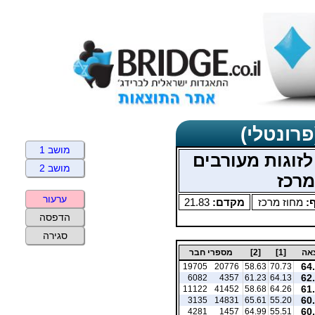
פרונטלי)
מושב 1
זוגות מעורבים
מושב 2
ערעור
ף:
מחוז מרכז
מקדם:
21.83
הדפסה
סגירה
אה
[1]
[2]
מספרי חבר
64
19705
20776
58.63
70.73
62
6082
4357
61.23
64.13
61
11122
41452
58.68
64.26
60
3135
14831
65.61
55.20
60
4281
1457
64.99
55.51