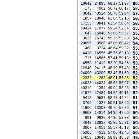
60
10642
24895
68.17
51.97
58
175
4062
56.72
60.17
57
3642
43524
56.76
59.04
56
1857
10948
61.04
52.16
56
17155
3841
61.54
50.64
55
40424
17077
59.24
52.54
55
643
15048
53.66
56.57
54
3026
16743
55.25
53.88
54
20896
3566
47.86
60.42
53
468
3724
48.64
59.32
53
4418
16556
45.75
62.13
53
715
14566
57.41
50.18
53
4558
11419
53.20
54.26
52
12940
24115
48.19
57.48
52
24090
43209
53.40
51.69
52
2332
283
48.91
55.86
52
44023
44024
48.63
55.97
52
40319
1354
49.04
55.26
52
41972
42484
54.89
49.11
51
9413
9687
58.77
44.84
51
3765
1327
50.21
53.26
51
41960
13303
49.75
52.86
50
9668
14814
54.35
47.50
50
991
9929
47.85
53.38
50
4648
13927
45.89
55.31
50
3867
14059
55.57
45.13
50
5366
4512
57.00
43.45
49
14659
10643
58.99
40.59