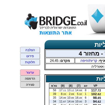
יות
הצלבה
- מחזור 4
פירוט
ניף:
קריות/חיפה
מקדם:
24.45
חלוקות
 אאורליה
ערעור
יות
הדפסה
סגירה
VP
זוג
[7]
[8]
[9]
נא'מ
117.
56
17.
13.
14.
8
72
11
12
68
102.
39
8.
2.
5.
1
62
33
69
32
98.
35
14.
10.
16.
6
65
96
86
46
94.
34
11.
14.
10.
3
62
67
09
00