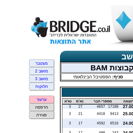
שב
מצטבר
מושב 2
סניף:
הפסטיבל הבינלאומי
מושב 3
חלוקות
ערעור
וצאה
מספרי חבר
נא'מ
נא'א
27.0
3
27
4657
17188
הדפסה
25.0
3
21
4418
9413
סגירה
24.0
3
17
4592
6516
24.0
3
17
498
243