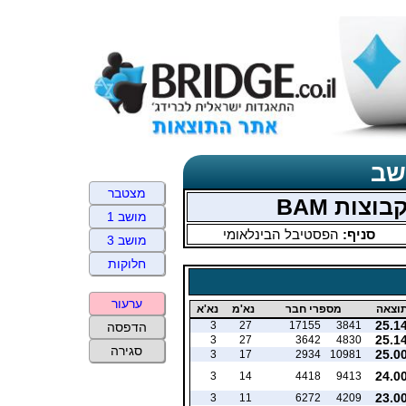
שב
מצטבר
מושב 1
סניף:
הפסטיבל הבינלאומי
מושב 3
חלוקות
ערעור
וצאה
מספרי חבר
נא'מ
נא'א
25.1
3
27
17155
3841
הדפסה
25.1
3
27
3642
4830
סגירה
25.0
3
17
2934
10981
24.0
3
14
4418
9413
23.0
3
11
6272
4209