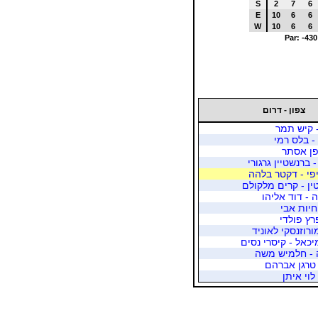
S
2
7
6
E
10
6
6
W
10
6
6
Par: -430
צפון - דרום
 קיש תמר
- בלס רמי
 פן אסתר
- ברנשטיין גרגורי
פי - דקטר בלהה
ן - קרים מלקולם
 - דוד אליהו
חיות אבי
רץ פולדי
ורוזנסקי לאוניד
כאל - קיסרי נסים
ה - חלמיש משה
- טרגן אברהם
לוי איתן