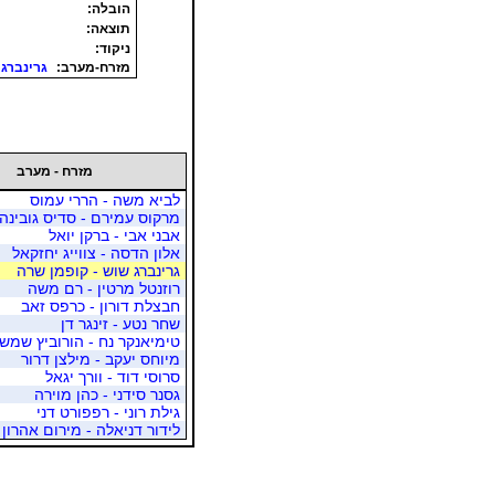
הובלה:
תוצאה:
ניקוד:
מזרח-מערב:
גרינברג 
מזרח - מערב
לביא משה - הררי עמוס
מרקוס עמירם - סדיס גובינה
אבני אבי - ברקן יואל
אלון הדסה - צווייג יחזקאל
גרינברג שוש - קופמן שרה
רוזנטל מרטין - רם משה
חבצלת דורון - כרפס זאב
שחר נטע - זינגר דן
טימיאנקר נח - הורוביץ שמשו
מיוחס יעקב - מילצן דרור
סרוסי דוד - וורך יגאל
גסנר סידני - כהן מוירה
גילת רוני - רפפורט דני
לידור דניאלה - מירום אהרון