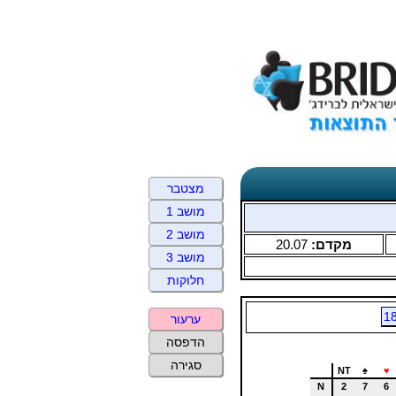
מצטבר
מושב 1
מושב 2
מקדם:
20.07
מושב 3
חלוקות
1
ערעור
הדפסה
סגירה
NT
♠
♥
N
2
7
6