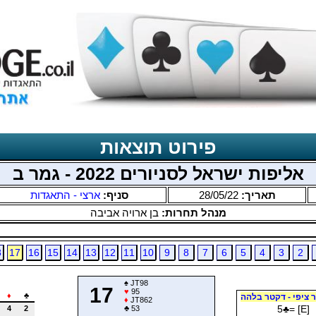
פירוט תוצאות
אליפות ישראל לסניורים 2022 - גמר ב
תאריך:
28/05/22
סניף:
ארצי - התאגדות
מנהל תחרות:
בן ארויה אביבה
8
17
16
15
14
13
12
11
10
9
8
7
6
5
4
3
2
♠
JT98
17
♥
95
♦
♣
 ציפי - דקטר בלהה
♦
JT862
5
♣
= [E]
4
2
♣
53