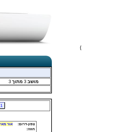
}
מושב
3
מתוך
3
1
צפון-דרום:
אור מאיר
חוזה: