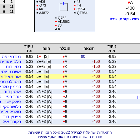
4
2
♠
AK6
♠
43
♥
A
♥
Q73
♥
T4
9
11
-400
♦
AK
♦
Q954
9
11
♣
AJ872
♣
QT964
-0.54
♠
Q752
שוש - קופמן שרה
♥
AKJ862
♦
73
♣
K
ניקוד
ניקוד
תוצאה
הובלה
חוזה
מ-מ
צ-ד
מזרחי יפה -
9.92
1
♥
= [S]
♦
A
80
-9.92
בלס יהודית 
5.23
3
♣
+2 [E]
♥
A
-150
-5.23
רסין רותי -
5.23
3
♣
+2 [E]
♥
K
-150
-5.23
אשכנזי יוסי 
-0.54
5
♣
= [E]
♥
A
-400
0.54
אור מאיר צי
-0.54
5
♣
= [E]
♥
A
-400
0.54
רוטבלט מרטי
-0.54
5
♣
= [E]
♥
A
-400
0.54
בנימין סלביה
-0.54
5
♣
= [E]
♥
A
-400
0.54
אנטין דוד - 
-2.46
3N+2 [W]
♥
9
-460
2.46
ן
יזהר רפי - פ
-2.46
3N+2 [W]
♦
J
-460
2.46
פולק ישי - מ
-2.46
3N+2 [W]
♥
9
-460
2.46
בלושבסקי מי
-2.46
3N+2 [W]
♥
9
-460
2.46
סולניק ארי
-2.46
3N+2 [W]
♥
9
-460
2.46
צייטין דוד 
-2.46
3N+2 [W]
♥
9
-460
2.46
רקובר איל - 
-3.46
3N+3 [W]
♥
9
-490
3.46
התאגדות ישראלית לברידג' 2022 © כל הזכויות שמורות
תוכנות חישוב ותצוגת תוצאות:
אסף עמית