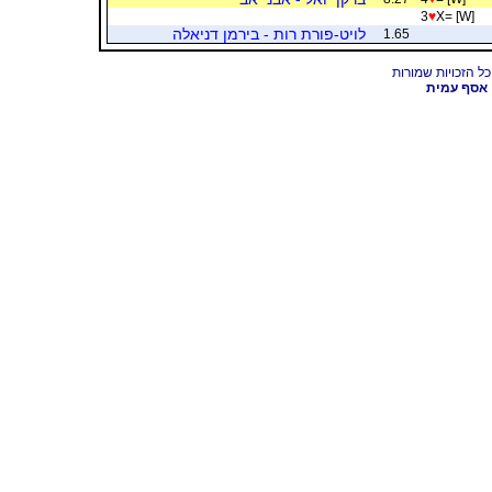
3
♥
X= [W]
לויט-פורת רות - בירמן דניאלה
1.65
אסף עמית