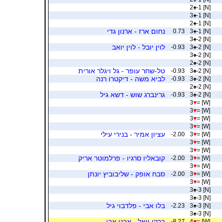
2
♠
-1 [N]
3
♠
-1 [N]
2
♠
-1 [N]
נחום ארז - ארנון גדי
0.73
3
♠
-1 [N]
3
♠
-2 [N]
לוין יובל - לוין יואב
-0.93
3
♠
-2 [N]
3
♠
-2 [N]
2
♠
-2 [N]
טל-שחר עופר - גל ויגלר אורית
-0.93
3
♠
-2 [N]
לביא משה - דיקטרו רנה
-0.93
3
♠
-2 [N]
2
♠
-2 [N]
גרינברג שוש - דשא גיל
-0.93
3
♠
-2 [N]
3
♥
= [W]
3
♥
= [W]
3
♥
= [W]
3
♥
= [W]
עציון אמיר - בנירי עילי
-2.00
3
♥
= [W]
3
♥
= [W]
3
♥
= [W]
קובאליו סרגיו - פרלמוטר אריק
-2.00
3
♥
= [W]
3
♥
= [W]
סבח אופק - שליבוביץ יונתן
-2.00
3
♥
= [W]
3
♥
= [W]
3
♠
-3 [N]
3
♠
-3 [N]
בלו אבי - פלדבוי גיל
-2.23
3
♠
-3 [N]
3
♠
-3 [N]
ברקן יואל - אבני אבי
-8.27
4
♥
= [W]