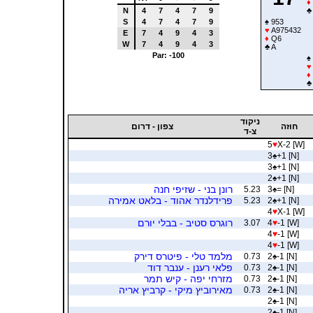
♦
N
4
7
4
7
9
♣
S
4
7
4
7
9
♠
953
♥
A975432
E
7
4
9
4
3
♦
Q6
W
7
4
9
4
3
♣
A
Par: -100
♠
♥
♦
♣
ניקוד
חוזה
צפון - דרום
צ-ד
5
♥
X-2 [W]
3
♠
+1 [N]
3
♠
+1 [N]
2
♠
+1 [N]
רונן בני - שזיפי חנה
5.23
3
♠
= [N]
פרידלנדר אהוד - בלאט אמירה
5.23
2
♠
+1 [N]
4
♥
X-1 [W]
רוגרס סטיב - בבלי יורם
3.07
4
♥
-1 [W]
4
♥
-1 [W]
4
♥
-1 [W]
מלמד טלי - פיטרס דירק
0.73
2
♠
-1 [N]
פלאי רענן - ענבר דוד
0.73
2
♠
-1 [N]
מזרחי יפה - קיש תמר
0.73
2
♠
-1 [N]
מאירוביץ מיקי - קרביץ אריה
0.73
2
♠
-1 [N]
2
♠
-1 [N]
2
♠
-1 [N]