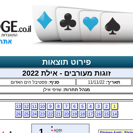
פירוט תוצאות
זוגות מעורבים - אילת 2022
תאריך:
11/11/22
סניף:
פסטיבל הים האדום
מנהל תחרות:
שזיפי אילן
13
12
11
10
9
8
7
6
5
4
3
2
1
26
25
24
23
22
21
20
19
18
17
16
15
14
♠
1
♥
AQ85
♦
♣
Elsinen Antti - Elsi