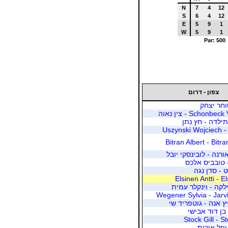
N
7
4
12
S
6
4
12
E
5
9
1
W
5
9
1
Par: 500
צפון - דרום
וחר יצחק
Schon - צין נאוה
ילדה - חץ נתן
Uszy
Bitran Albert - Bitr
ורנה - לובינסקי יובל
 טובביס אלכס
 - סדן נגה
Elsinen Antti - E
קה - וינקלר עמית
Wegener Sylvia - Jarv
יץ אנה - גוטפריד שי
 בן דוד אבישי
Stock Gill - S
ויזל אירית