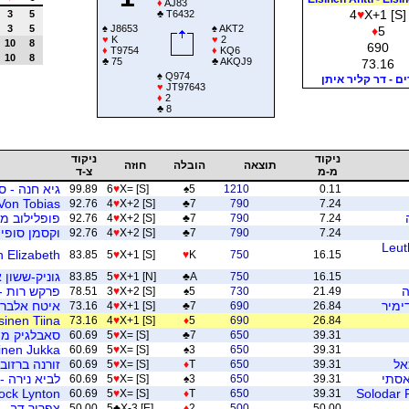
♦
AJ83
4
♥
X+1 [S]
3
5
♣
T6432
3
5
♠
J8653
♠
AKT2
♦
5
♥
K
♥
2
10
8
690
♦
T9754
♦
KQ6
10
8
♣
75
♣
AKQJ9
73.16
♠
Q974
ם - דר קליר איתן
♥
JT97643
♦
2
♣
8
ניקוד
ניקוד
תוצאה
הובלה
חוזה
מ-מ
צ-ד
גיא חנה - ס
99.89
6
♥
X= [S]
♠
5
1210
0.11
beck Von Tobias
92.76
4
♥
X+2 [S]
♣
7
790
7.24
פופלילוב מת
92.76
4
♥
X+2 [S]
♣
7
790
7.24
וקסמן סופי - nski Wojciech
92.76
4
♥
X+2 [S]
♣
7
790
7.24
Leut
an Elizabeth
83.85
5
♥
X+1 [S]
♥
K
750
16.15
גוניק-ששון א
83.85
5
♥
X+1 [N]
♣
A
750
16.15
ה
פרקש רות -
78.51
3
♥
X+2 [S]
♠
5
730
21.49
ימיר
איטח אלברט
73.16
4
♥
X+1 [S]
♣
7
690
26.84
lsinen Tiina
73.16
4
♥
X+1 [S]
♦
5
690
26.84
סאבלגיק מיל
60.69
5
♥
X= [S]
♣
7
650
39.31
inen Jukka
60.69
5
♥
X= [S]
♠
3
650
39.31
אל
זורנה ברזוב
60.69
5
♥
X= [S]
♦
T
650
39.31
לביא נירה -
60.69
5
♥
X= [S]
♠
3
650
39.31
tock Lynton
Solodar P
60.69
5
♥
X= [S]
♦
T
650
39.31
צפריר דב - 
50.00
5
♣
X-3 [E]
♦
2
500
50.00