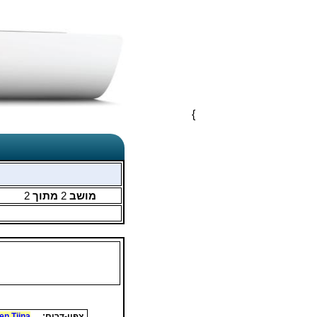
}
מושב
2
מתוך
2
צפון-דרום:
nen Tiina