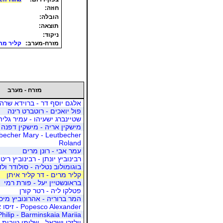
חוזה:
הובלה:
תוצאה:
ניקוד:
מזרח-מערב:
קליר מרי
מזרח - מערב
אלגם יוסף דר - ברוידא שרה
פול יואכים - רוטברט רינה
שטיינברג ישעיהו - עמיר גליה
מישקין אריה - מישקין דפנה
becher Mary - Leutbecher
Roland
עמר אבי - רונן מרים
רבינוביץ יונתן - רבינוביץ ריט
בוגומולוב נטליה - סולודר ולד
קליר מרים - דר קליר איתן
בראונשטיין יעל - פורת רמי
פטלקו ליה - רטר קורן
המר ברוריה - אהרונוביץ מיכ
Popesco Alexander - זיסו אסתי
hilip - Barminskaia Mariia
יולזרי ישראל - שלומי טובית