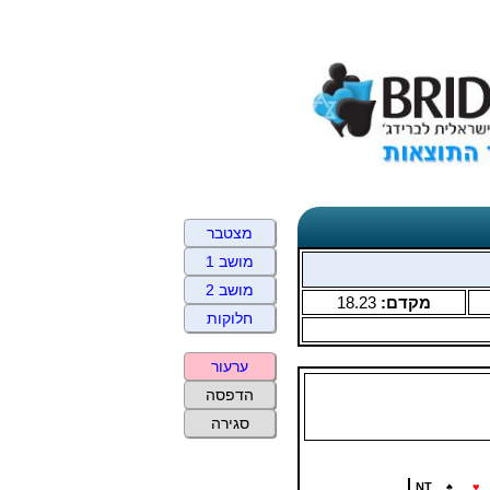
מצטבר
מושב 1
מושב 2
מקדם:
18.23
חלוקות
ערעור
הדפסה
סגירה
NT
♠
♥