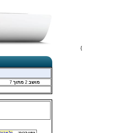
}
מושב
2
מתוך
7
צפון-דרום:
גל אביב