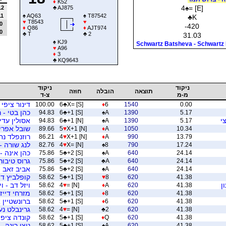
♦
K52
4
♠
= [E]
12
♣
AJ875
11
♠
AQ63
♠
T87542
♣
K
♥
T8543
♥
0
-420
♦
Q86
♦
AJT974
0
♣
T
♣
2
31.03
♠
KJ9
Schwartz Batsheva - Schwartz
♥
A96
♦
3
♣
KQ9643
ניקוד
ניקוד
תוצאה
הובלה
חוזה
מ-מ
צ-ד
דינור ציפי
100.00
6
♣
X= [S]
♦
6
1540
0.00
כהן בטי - ר
94.83
6
♣
+1 [S]
♠
A
1390
5.17
י
אסולין עדי
94.83
6
♣
+1 [N]
♠
A
1390
5.17
שובל אפרים
89.66
5
♥
X+1 [N]
♦
A
1050
10.34
רוזנפלד נח
86.21
4
♥
X+1 [N]
♦
A
990
13.79
לנג שורה -
82.76
4
♥
X= [N]
♠
8
790
17.24
כהן אינה -
75.86
5
♣
+2 [S]
♠
A
640
24.14
גרוס טיבור
75.86
5
♣
+2 [S]
♣
A
640
24.14
אביב זאב -
75.86
5
♣
+2 [S]
♠
A
640
24.14
קופלביץ דו
58.62
5
♣
+1 [S]
♥
8
620
41.38
ן
ויזל דב - וי
58.62
4
♥
= [N]
♦
A
620
41.38
מזרחי דייז
58.62
5
♣
+1 [S]
♦
8
620
41.38
ברונשטיין 
58.62
5
♣
+1 [S]
♦
6
620
41.38
גרינבלט נעמ
58.62
4
♥
= [N]
♣
2
620
41.38
קונדה ציפי
58.62
5
♣
+1 [S]
♦
Q
620
41.38
ניצן רינה -
58.62
5
♣
+1 [S]
♠
A
620
41.38