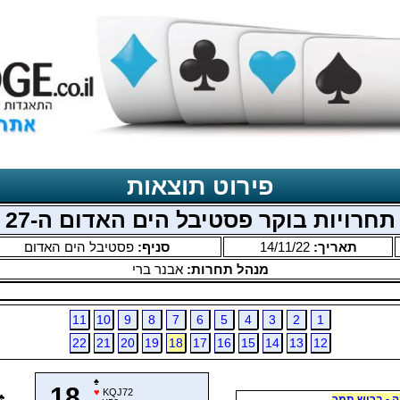
פירוט תוצאות
תחרויות בוקר פסטיבל הים האדום ה-27
תאריך:
14/11/22
סניף:
פסטיבל הים האדום
מנהל תחרות:
אבנר ברי
11
10
9
8
7
6
5
4
3
2
1
22
21
20
19
18
17
16
15
14
13
12
♠
18
♥
KQJ72
♣
ה - ברוש תמר