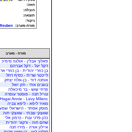
חוזה:
הובלה:
תוצאה:
ניקוד:
מזרח-מערב:
 Reuben
מזרח - מערב
פאלוך אבלין - אולגה סימיכ
דקל יעל - דקל אברהם
בן כוזרי יהודית - בן כוזרי ארצ
לייכטר שרית - כסיף רחל
אוחנה דוד - בן-אלוז יצחק
בוגנים אתי - חזן יואל
פרחי שוש - בר מיכאלה
טוייל חנה - פוסטר עופרה
Hagai Annie - Levy Milenc
מאיר ליפא - ליפא צביה
מוסק אסתר - הישראלי שמעו
שאצקי שבתי - שאצקי חוה
כהן-פדני ענת - כרמון אלי
שחם חוה - ורקוני יהודית
איילון אורה - מירז חנה
סולטן ז'אן - בן ששון מרים