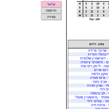
N
5
2
10
4
ערעור
S
5
2
10
2
הדפסה
E
2
11
2
9
W
2
11
2
9
סגירה
Par: 100
צפון - דרום
 - שריבר פרידה
יינהולז יהודית
 - דונרשטיין שלומית
 - פיסטינר ציפורה
מה - ליימן וייס ענת
 רום מרים
 אוקון הדסה
 - גרוס מגדה
 אביב נועה
לי - שרון זמירה
זל לילי
י - לב כרמלה
אסתר - ברונשטיין סטנלי
י - קולינר לילי
 - גרנות חיה
 נחום ארז