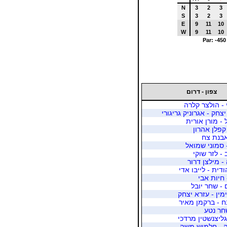
N
3
2
3
S
3
2
3
E
9
11
10
W
9
11
10
Par: -450
צפון - דרום
 - הולצר קלרה
חק - אגרוניק גריגורי
 - מורן אורית
קפלן אהרון
אבנת צח
- סמוני שמואל
- לזר שוקי
- מילצן דרור
ודית - לייבו אדי
 חיות אבי
 - שחר יובל
מין - עזרא יצחק
ח - ברקמן מאיר
שחר נטע
גליצנשטין מרדכי
ה - חלמיש משה