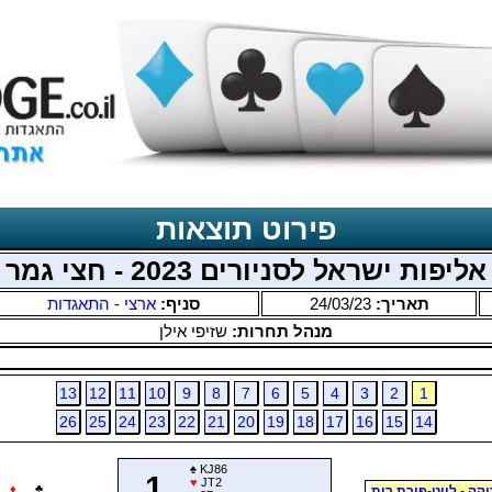
פירוט תוצאות
אליפות ישראל לסניורים 2023 - חצי גמר
תאריך:
24/03/23
סניף:
ארצי - התאגדות
מנהל תחרות:
שזיפי אילן
13
12
11
10
9
8
7
6
5
4
3
2
1
26
25
24
23
22
21
20
19
18
17
16
15
14
♠
KJ86
1
♥
JT2
♦
♣
יקה - לויט-פורת רות