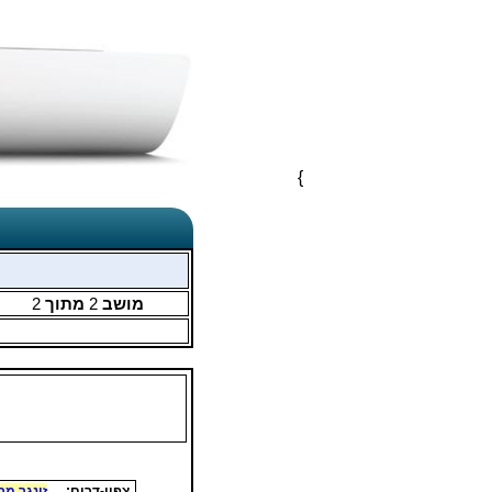
}
מושב
2
מתוך
2
צפון-דרום:
זינגר מר