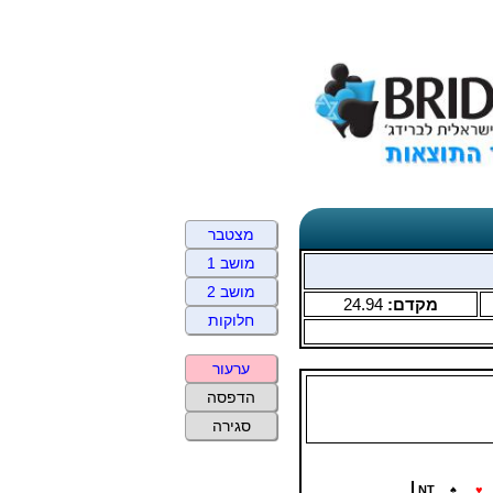
מצטבר
מושב 1
מושב 2
מקדם:
24.94
חלוקות
ערעור
הדפסה
סגירה
NT
♠
♥