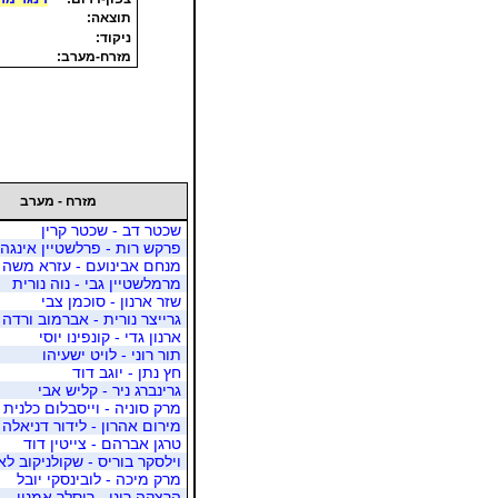
תוצאה:
ניקוד:
מזרח-מערב:
מזרח - מערב
שכטר דב - שכטר קרין
פרקש רות - פרלשטיין אינגה
מנחם אבינועם - עזרא משה
מרמלשטיין גבי - נוה נורית
שזר ארנון - סוכמן צבי
גרייצר נורית - אברמוב ורדה
ארנון גדי - קונפינו יוסי
תור רוני - לויט ישעיהו
חץ נתן - יוגב דוד
גרינברג ניר - קליש אבי
מרק סוניה - וייסבלום כלנית
מירום אהרון - לידור דניאלה
טרגן אברהם - צייטין דוד
וילסקר בוריס - שקולניקוב לאו
מרק מיכה - לובינסקי יובל
הרצקה רוני - רוסלר אמנון