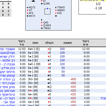
♦
87
1/2
3
5
♣
QJ85
4
6
♠
AQ72
♠
T9543
-1.18
♥
K7
♥
A9843
9
7
♦
AT9
♦
K32
9
7
♣
AK73
♣
♠
♥
Q65
♦
QJ654
♣
T9642
ניקוד
ניקוד
תוצאה
הובלה
חוזה
מ-מ
צ-ד
אשכנזי יוסי
12.00
6
♠
X-2 [E]
♦
Q
300
-12.00
מנדלבאום יצ
9.00
6
♠
-2 [W]
♦
8
100
-9.00
ידלין ישראל
9.00
5
♠
-2 [W]
♥
J
100
-9.00
דב אלכס - 
9.00
6
♠
-2 [E]
♣
T
100
-9.00
אבנת רן - 
9.00
6
♠
X-1 [W]
♦
8
100
-9.00
כהן ארדון 
8.00
6
♠
-1 [W]
♦
8
50
-8.00
מיוחס יעקב 
8.00
6
♠
-1 [W]
♦
8
50
-8.00
קופמן שרה 
8.00
6
♠
-1 [E]
♣
9
50
-8.00
בן יהודה יה
-3.00
3N= [W]
♣
Q
-400
3.00
אנטין דוד -
-3.00
3N= [W]
♣
5
-400
3.00
טרגן אפרים
-3.00
4
♠
= [W]
♣
Q
-420
3.00
אברמוב בני
-3.00
4
♥
= [W]
♣
Q
-420
3.00
טימיאנקר נ
-3.00
4
♠
= [W]
♦
8
-420
3.00
ניד
זינגר דן - 
-3.00
4
♥
= [W]
♦
8
-420
3.00
עמר אבי - 
-4.00
4
♠
+1 [W]
♥
J
-450
4.00
סולניק ארי
-4.00
4
♠
+1 [W]
♦
8
-450
4.00