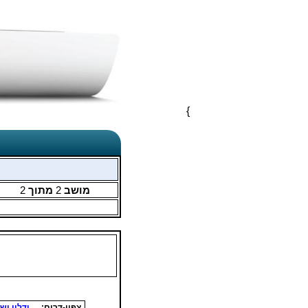
}
מושב
2
מתוך
2
צפון-דרום:
ידלין יש