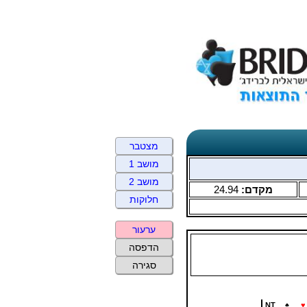
מצטבר
מושב 1
מושב 2
מקדם:
24.94
חלוקות
ערעור
הדפסה
סגירה
NT
♠
♥