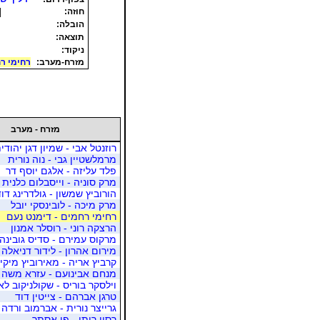
]
חוזה:
הובלה:
תוצאה:
ניקוד:
מזרח-מערב:
רחימי רח
מזרח - מערב
רוזנטל אבי - שמיון דגן יהודי
מרמלשטיין גבי - נוה נורית
פלד עליזה - אלגם יוסף דר
מרק סוניה - וייסבלום כלנית
הורוביץ שמשון - גולדרינג דוד
מרק מיכה - לובינסקי יובל
רחימי רחמים - דימנט נעם
הרצקה רוני - רוסלר אמנון
מרקוס עמירם - סדיס גובינה
מירום אהרון - לידור דניאלה
קרביץ אריה - מאירוביץ מיקי
מנחם אבינועם - עזרא משה
וילסקר בוריס - שקולניקוב לאו
טרגן אברהם - צייטין דוד
גרייצר נורית - אברמוב ורדה
רסין רותי - פן אסתר