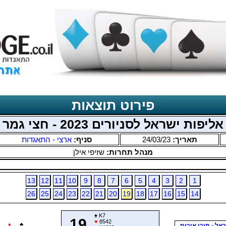
פירוט תוצאות
אליפות ישראל לסניורים 2023 - חצי גמר
תאריך:
24/03/23
סניף:
ארצי - התאגדות
מנהל תחרות:
שזיפי אילן
13
12
11
10
9
8
7
6
5
4
3
2
1
26
25
24
23
22
21
20
19
18
17
16
15
14
♠
K7
19
♥
8542
♦
♣
ראל - מורן אורית