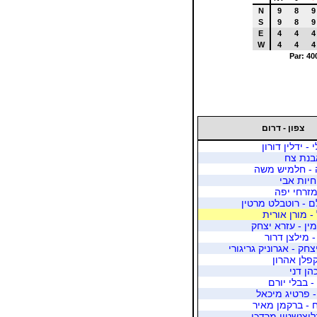
N
9
8
9
S
9
8
9
E
4
4
4
W
4
4
4
Par: 40
צפון - דרום
- ידלין דורון
בנת צח
ה - חלמיש משה
חיות אבי
זרחי יפה
 - רוטבלט מרטין
- מורן אורית
ין - עזרא יצחק
 מילצן דרור
חק - אגרוניק גריגורי
פלן אהרון
הן דני
- בבלי יורם
 - פרטיג מיכאל
 - ברקמן מאיר
ליצנשטין מרדכי