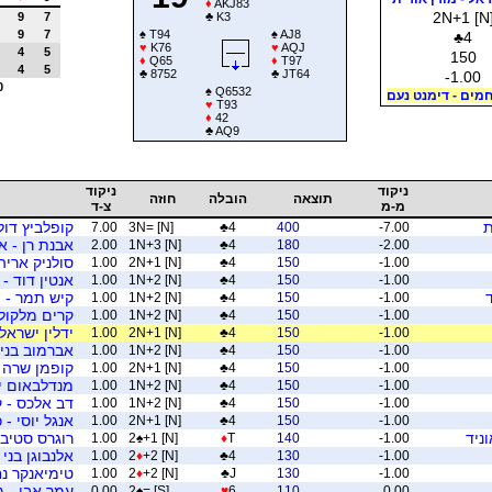
♦
AKJ83
2N+1 [N
9
7
♣
K3
9
7
♠
T94
♠
AJ8
♣
4
♥
K76
♥
AQJ
4
5
150
♦
Q65
♦
T97
4
5
♣
8752
♣
JT64
-1.00
0
♠
Q6532
מים - דימנט נעם
♥
T93
♦
42
♣
AQ9
ניקוד
ניקוד
תוצאה
הובלה
חוזה
מ-מ
צ-ד
ת
קופלביץ דולי 
7.00
3N= [N]
♣
4
400
-7.00
אבנת רן - א
2.00
1N+3 [N]
♣
4
180
-2.00
סולניק ארי
1.00
2N+1 [N]
♣
4
150
-1.00
אנטין דוד - 
1.00
1N+2 [N]
♣
4
150
-1.00
קיש תמר - מ
1.00
1N+2 [N]
♣
4
150
-1.00
קרים מלקולם
1.00
1N+2 [N]
♣
4
150
-1.00
ידלין ישראל 
1.00
2N+1 [N]
♣
4
150
-1.00
אברמוב בנימ
1.00
1N+2 [N]
♣
4
150
-1.00
קופמן שרה -
1.00
2N+1 [N]
♣
4
150
-1.00
מנדלבאום יצ
1.00
1N+2 [N]
♣
4
150
-1.00
דב אלכס - ק
1.00
1N+2 [N]
♣
4
150
-1.00
אנגל יוסי - כ
1.00
2N+1 [N]
♣
4
150
-1.00
ניד
רוגרס סטיב 
1.00
2
♠
+1 [N]
♦
T
140
-1.00
אלנבוגן בני
1.00
2
♦
+2 [N]
♣
4
130
-1.00
טימיאנקר נח
1.00
2
♦
+2 [N]
♣
J
130
-1.00
עמר אבי - ג
0.00
2
♠
= [S]
♥
6
110
0.00