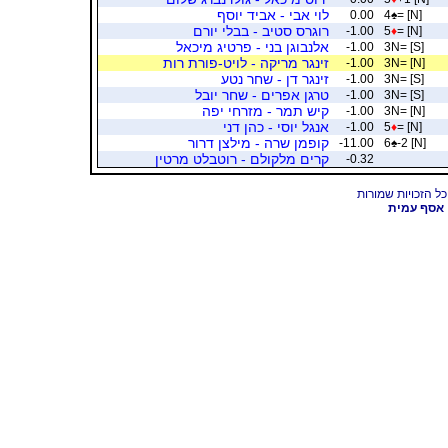
לוי אבי - אביד יוסף
0.00
4
♠
= [N]
רוגרס סטיב - בבלי יורם
-1.00
5
♦
= [N]
אלנבוגן בני - פרטיג מיכאל
-1.00
3N= [S]
זינגר מריקה - לויט-פורת רות
-1.00
3N= [N]
זינגר דן - שחר נטע
-1.00
3N= [S]
טרגן אפרים - שחר יובל
-1.00
3N= [S]
קיש תמר - מזרחי יפה
-1.00
3N= [N]
אנגל יוסי - כהן דני
-1.00
5
♦
= [N]
קופמן שרה - מילצן דרור
-11.00
6
♠
-2 [N]
קרים מלקולם - רוטבלט מרטין
-0.32
אסף עמית