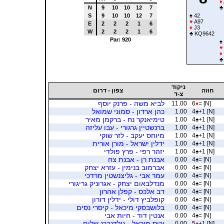
♦
N
9
10
10
12
7
♣
S
9
10
10
12
7
♠
42
♥
A97
E
2
2
2
1
6
♦
J3
W
2
2
2
1
6
♣
KQ9642
Par: 920
♠
♥
♦
♣
ניקוד
חוזה
צפון - דרום
צ-ד
לביא משה - פרנק יוסף
11.00
6
♦
= [N]
כהן ארדון - סמוני שמואל
1.00
4
♠
+1 [N]
טימיאנקר נח - ברקמן מאיר
1.00
4
♠
+1 [N]
ברנשטיין גרגורי - עבו עליזה
1.00
4
♠
+1 [N]
מיוחס יעקב - לזר שוקי
1.00
4
♠
+1 [N]
ידלין ישראל - מורן אורית
1.00
4
♠
+1 [N]
יזהר רפי - פרץ פולדי
1.00
4
♠
+1 [N]
אבנת רן - אבנת צח
0.00
4
♠
= [N]
אברמוב בנימין - עזרא יצחק
0.00
4
♠
= [N]
עמר אבי - גליצנשטין מרדכי
0.00
4
♠
= [N]
מנדלבאום יצחק - אגרוניק גריגורי
0.00
4
♠
= [N]
דב אלכס - קפלן אהרון
0.00
4
♠
= [N]
קופלביץ דולי - ידלין דורון
0.00
4
♠
= [N]
בלושבסקי מיכאל - קיסרי נסים
0.00
4
♠
= [N]
אנטין דוד - חיות אבי
0.00
4
♠
= [N]
ירוס מיכאל - גולדנברג שלום
0.00
5
♦
+1 [N]