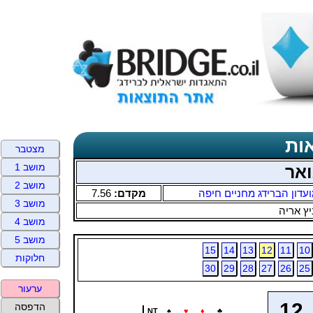
ות
מצטבר
מושב 1
ואר
מושב 2
עדון הברידג מחניים חיפה
מקדם:
7.56
מושב 3
ץ אריה
מושב 4
מושב 5
15
14
13
12
11
10
חלוקות
30
29
28
27
26
25
ערעור
12
הדפסה
NT
♠
♥
♦
♣