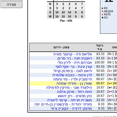
N
3
2
2
4
7
סגירה
S
3
2
2
4
7
♠
K9
♥
AKQ64
E
10
10
10
9
6
♦
K876
W
10
10
10
9
6
♣
K2
Par: -430
ניקוד
וזה
צפון - דרום
צ-ד
אליאס ורה - קויטנר מאיה
83.33
3N-1 [
רוזנברג חנה - ניר מרים
83.33
3
♦
-1 [
אברהם חיה - לירון נולי
100.00
3N-1 [
קורן עינת - בר יוסף לוסי
83.33
3N-1 [
חיאט לאה - צימרמן קרול
50.00
2
♦
= [W
לוין איטה - כוכבא שלומית
66.67
2
♦
= [W
חיימוביץ ולריו - פזי נחמה
66.67
1N= [E
שטרן בן - מזרחי שמחה
66.67
2
♦
= [W
הילזנרד אנני - מירקין לודמילה
16.67
2
♠
= [E]
חוזה רחל - פרנק אילנה
16.67
2
♦
+1 [
כהן מרגרט - ויזן יהושע
16.67
2
♦
+1 [
משכית חניתה - קרמר ליאורה
33.33
1N+1 [
מזרחי יהודית - פרבשטיין בן-חיים יפה
8.33
3N= [W
מרצקי דרורה - ינקוביץ ציפי
8.33
3N= [E