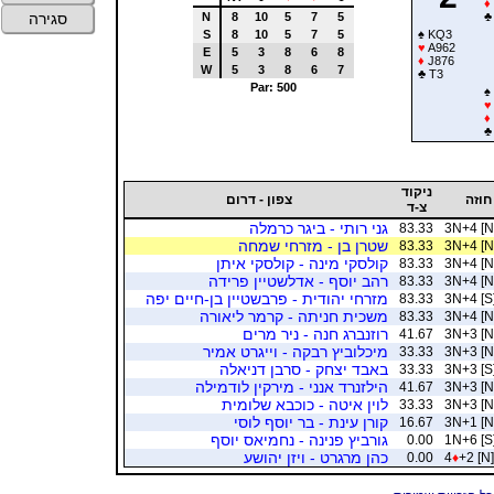
♦
N
8
10
5
7
5
♣
סגירה
S
8
10
5
7
5
♠
KQ3
♥
A962
E
5
3
8
6
8
♦
J876
W
5
3
8
6
7
♣
T3
Par: 500
♠
♥
♦
♣
ניקוד
חוזה
צפון - דרום
צ-ד
גני רותי - ביגר כרמלה
83.33
3N+4 [N
שטרן בן - מזרחי שמחה
83.33
3N+4 [N
קולסקי מינה - קולסקי איתן
83.33
3N+4 [N
רהב יוסף - אדלשטיין פרידה
83.33
3N+4 [N
מזרחי יהודית - פרבשטיין בן-חיים יפה
83.33
3N+4 [S
משכית חניתה - קרמר ליאורה
83.33
3N+4 [N
רוזנברג חנה - ניר מרים
41.67
3N+3 [N
מיכלוביץ רבקה - וייגרט אמיר
33.33
3N+3 [N
באבד יצחק - סרבן דניאלה
33.33
3N+3 [S
הילזנרד אנני - מירקין לודמילה
41.67
3N+3 [N
לוין איטה - כוכבא שלומית
33.33
3N+3 [N
קורן עינת - בר יוסף לוסי
16.67
3N+1 [N
גורביץ פנינה - נחמיאס יוסף
0.00
1N+6 [S
כהן מרגרט - ויזן יהושע
0.00
4
♦
+2 [N]