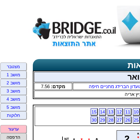
ות
מצטבר
מושב 1
ואר
מושב 2
עדון הברידג מחניים חיפה
מקדם:
7.56
מושב 3
ץ אריה
מושב 4
מושב 5
15
14
13
12
11
10
חלוקות
30
29
28
27
26
25
ערעור
♠
2
הדפסה
♥
NT
♠
♥
♦
♣