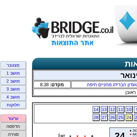
ות
מצטבר
מושב 1
נואר
מושב 2
עדון הברידג מחניים חיפה
מקדם:
8.38
מושב 3
ראובן
מושב 4
חלוקות
14
13
12
11
10
28
27
26
25
24
ערעור
הדפסה
♠
J6
24
סגירה
♥
AK
NT
♠
♥
♦
♣