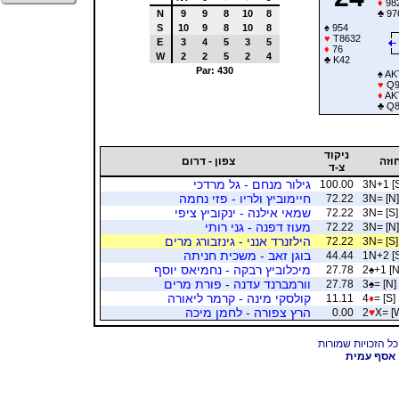
♦
98
N
9
9
8
10
8
♣
97
S
10
9
8
10
8
♠
954
♥
T8632
E
3
4
5
3
5
♦
76
W
2
2
5
2
4
♣
K42
Par: 430
♠
AK
♥
Q
♦
AK
♣
Q8
ניקוד
וזה
צפון - דרום
צ-ד
גילור מנחם - גל מרדכי
100.00
3N+1 [
חיימוביץ ולריו - פזי נחמה
72.22
3N= [N]
שמאי אילנה - ינקוביץ ציפי
72.22
3N= [S]
מעוז דפנה - גני רותי
72.22
3N= [N]
הילזנרד אנני - גינזבורג מרים
72.22
3N= [S]
בוגן זאב - משכית חניתה
44.44
1N+2 [
מיכלוביץ רבקה - נחמיאס יוסף
27.78
2
♠
+1 [N
וורמברנד עדנה - פורת מרים
27.78
3
♠
= [N]
קולסקי מינה - קרמר ליאורה
11.11
4
♦
= [S]
הרץ צפורה - לחמן מיכה
0.00
2
♥
X= [
אסף עמית