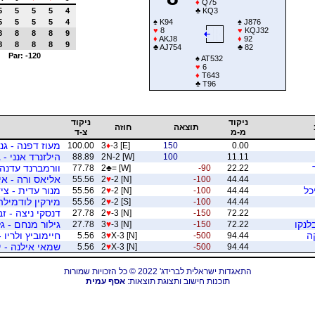
♦
Q75
5
5
5
5
4
♣
KQ3
5
5
5
5
4
♠
K94
♠
J876
♥
8
♥
KQJ32
8
8
8
8
9
♦
AKJ8
♦
92
8
8
8
8
9
♣
AJ754
♣
82
Par: -120
♠
AT532
♥
6
♦
T643
♣
T96
ניקוד
ניקוד
תוצאה
חוזה
מ-מ
צ-ד
מעוז דפנה - גני
100.00
3
♦
-3 [E]
150
0.00
הילזנרד אנני - 
88.89
2N-2 [W]
100
11.11
וורמברנד עדנה 
77.78
2
♣
= [W]
-90
22.22
אליאס ורה - אי
55.56
2
♥
-2 [N]
-100
44.44
כל
מנור עדית - צי
55.56
2
♥
-2 [N]
-100
44.44
מירקין לודמיל
55.56
2
♥
-2 [S]
-100
44.44
דנסקי ניצה - זב
27.78
2
♥
-3 [N]
-150
72.22
לנקו
גילור מנחם - ג
27.78
3
♥
-3 [N]
-150
72.22
ה
חיימוביץ ולריו 
5.56
3
♥
X-3 [N]
-500
94.44
שמאי אילנה - ינ
5.56
2
♥
X-3 [N]
-500
94.44
התאגדות ישראלית לברידג' 2022 © כל הזכויות שמורות
תוכנות חישוב ותצוגת תוצאות:
אסף עמית