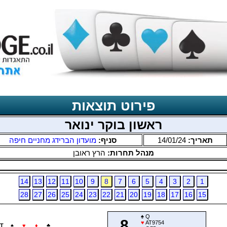
פירוט תוצאות
ראשון בוקר ינואר
תאריך:
14/01/24
סניף:
מועדון הברידג מחניים חיפה
מנהל תחרות:
הרץ ראובן
14
13
12
11
10
9
8
7
6
5
4
3
2
1
28
27
26
25
24
23
22
21
20
19
18
17
16
15
♠
Q
8
♥
AT9754
T
♠
♥
♦
♣