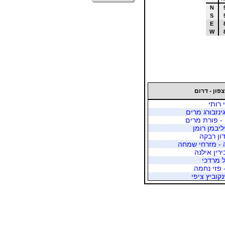
N
S
E
W
צפון - דרום
 רותי
גינזבורג מרים
- פורת מרים
ליבמן רומן
דון רבקה
ה - מזרחי שמחה
ירין אילנה
ל מרדכי
- פזי נחמה
קוביץ ציפי