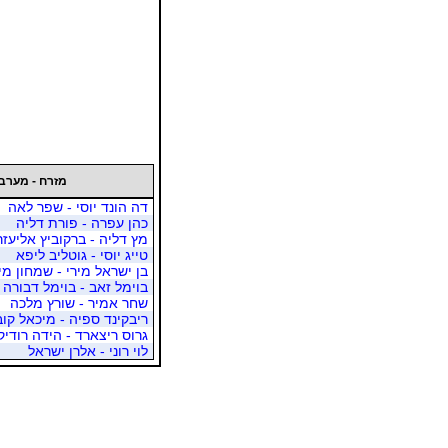
מזרח - מערב
דה הונד יוסי - שפר לאה
כהן עפרה - פורת דליה
מץ דליה - ברקוביץ אליעזר
טייג יוסי - גוטליב ליפא
בן ישראל מירי - שמחון מי
בוימל זאב - בוימל דבורה
שחר אמיר - שורץ מלכה
ריבקינד ספיה - מיכאל קוב
גרוס ריצארד - הידה רודיק
לוי רוני - אלרן ישראל