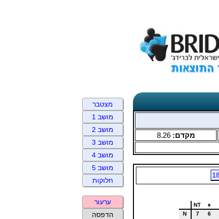
מצטבר
מושב 1
מושב 2
מקדם:
8.26
מושב 3
מושב 4
מושב 5
1
חלוקות
ערעור
NT
♠
N
7
6
הדפסה