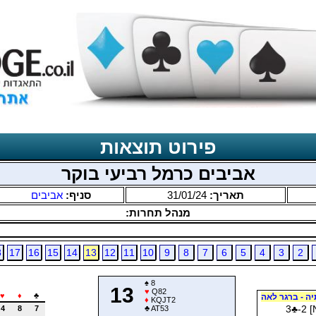
פירוט תוצאות
אביבים כרמל רביעי בוקר
תאריך:
31/01/24
סניף:
אביבים
מנהל תחרות:
8
17
16
15
14
13
12
11
10
9
8
7
6
5
4
3
2
♠
8
13
♥
Q82
♥
♦
♣
ה - ברגר לאה
♦
KQJT2
3
♣
-2 [
4
8
7
♣
AT53