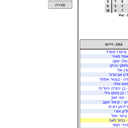
S
7
6
סגירה
E
5
7
W
6
7
Par: -
צפון - דרום
 גרוס ריצארד
 אפל מאיר
גולן יעקב
ולסקי איתן
רן אלי
רון אביגדור
רה - בנטור אסתר
כהנא אלה
 בן יהודה יהודית
- בן נחום גילי
 ינאי זאב
קי - קימל יעקב
רידמן רונית
ליק אורי
טיגר יואל
- ברגר לאה
הירי תמר