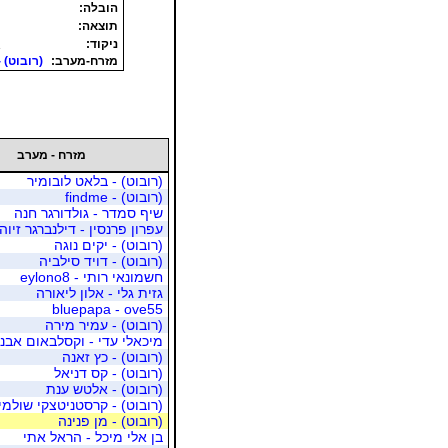
הובלה:
תוצאה:
1
ניקוד:
מזרח-מערב:
(רובוט) -
מזרח - מערב
(רובוט) - בלאט לובומיר
(רובוט) - findme
שיף סמדר - גולדורגר חנה
עפרון פרנסין - דילנברגר זיוה
(רובוט) - יקים נוגה
(רובוט) - דויד סילביה
חשמונאי רותי - eylono8
גזית גלי - אלון ליאורה
bluepapa - ove55
(רובוט) - עמיר מירה
מיכאלי עדי - וקסלבאום אבנ
(רובוט) - כץ זאנה
(רובוט) - קס דניאל
(רובוט) - אלטש ענת
(רובוט) - קרסטניטצקי שולמי
(רובוט) - מן פנינה
בן אלי מיכל - הראל אתי