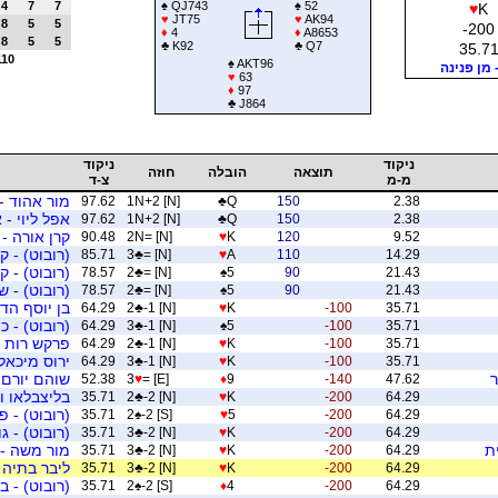
4
7
7
♠
QJ743
♠
52
♥
K
♥
JT75
♥
AK94
8
5
5
-200
♦
4
♦
A8653
8
5
5
♣
K92
♣
Q7
35.7
110
♠
AKT96
 מן פנינה
♥
63
♦
97
♣
J864
ניקוד
ניקוד
תוצאה
הובלה
חוזה
מ-מ
צ-ד
מור אהוד -
97.62
1N+2 [N]
♣
Q
150
2.38
אפל ליוי -
97.62
1N+2 [N]
♣
Q
150
2.38
קרן אורה - 
90.48
2N= [N]
♥
K
120
9.52
(רובוט) - ק
85.71
3
♣
= [N]
♥
A
110
14.29
(רובוט) - קו
78.57
2
♣
= [N]
♠
5
90
21.43
(רובוט) - ש
78.57
2
♣
= [N]
♠
5
90
21.43
בן יוסף הד
64.29
2
♣
-1 [N]
♥
K
-100
35.71
(רובוט) - 
64.29
3
♣
-1 [N]
♠
5
-100
35.71
פרקש רות -
64.29
2
♣
-1 [N]
♥
K
-100
35.71
ירוס מיכאל 
64.29
3
♣
-1 [N]
♥
K
-100
35.71
ר
שוהם יורם -
52.38
3
♥
= [E]
♦
9
-140
47.62
בליצבלאו וי
35.71
2
♣
-2 [N]
♥
K
-200
64.29
(רובוט) - פ
35.71
2
♠
-2 [S]
♥
5
-200
64.29
(רובוט) - גו
35.71
3
♣
-2 [N]
♥
K
-200
64.29
ת
מור משה - 
35.71
3
♣
-2 [N]
♥
K
-200
64.29
ליבר בתיה 
35.71
3
♣
-2 [N]
♥
K
-200
64.29
(רובוט) - ב
35.71
2
♠
-2 [S]
♦
4
-200
64.29