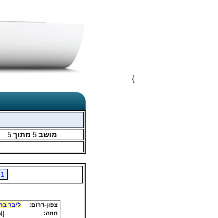
}
מושב
5
מתוך
5
1
צפון-דרום:
ליבר בתי
N]
חוזה: