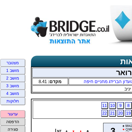
ות
מצטבר
מושב 1
רואר
מושב 2
עדון הברידג מחניים חיפה
מקדם:
8.41
מושב 3
יניב
מושב 4
חלוקות
11
10
9
8
22
21
20
19
ערעור
הדפסה
♠
984
3
סגירה
♥
Q98
NT
♠
♥
♦
♣