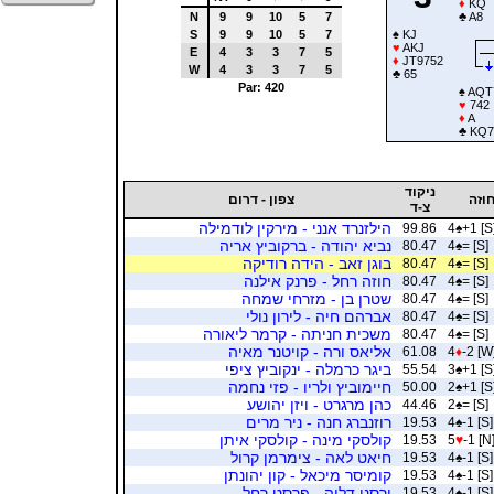
♦
KQ
N
9
9
10
5
7
♣
A8
S
9
9
10
5
7
♠
KJ
♥
AKJ
E
4
3
3
7
5
♦
JT9752
W
4
3
3
7
5
♣
65
Par: 420
♠
AQT
♥
742
♦
A
♣
KQ7
ניקוד
וזה
צפון - דרום
צ-ד
הילזנרד אנני - מירקין לודמילה
99.86
4
♠
+1 [S
נביא יהודה - ברקוביץ אריה
80.47
4
♠
= [S]
בוגן זאב - הידה רודיקה
80.47
4
♠
= [S]
חוזה רחל - פרנק אילנה
80.47
4
♠
= [S]
שטרן בן - מזרחי שמחה
80.47
4
♠
= [S]
אברהם חיה - לירון נולי
80.47
4
♠
= [S]
משכית חניתה - קרמר ליאורה
80.47
4
♠
= [S]
אליאס ורה - קויטנר מאיה
61.08
4
♦
-2 [W
ביגר כרמלה - ינקוביץ ציפי
55.54
3
♠
+1 [S
חיימוביץ ולריו - פזי נחמה
50.00
2
♠
+1 [S
כהן מרגרט - ויזן יהושע
44.46
2
♠
= [S]
רוזנברג חנה - ניר מרים
19.53
4
♠
-1 [S]
קולסקי מינה - קולסקי איתן
19.53
5
♥
-1 [N
חיאט לאה - צימרמן קרול
19.53
4
♠
-1 [S]
קומיסר מיכאל - קון יהונתן
19.53
4
♠
-1 [S]
ורסנו דליה - פרסט רחל
19.53
4
♠
-1 [S]