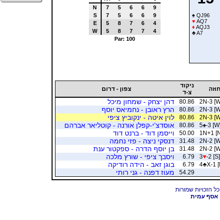
N
7
5
6
6
9
S
7
5
6
6
9
♠
QJ96
♥
AQ7
E
5
8
7
6
4
♦
AQJ3
W
5
8
7
7
4
♣
A7
Par: 100
ניקוד
וזה
צפון - דרום
צ-ד
דהן יצחק - שמחון מיכל
80.86
2N-3 [W
הרץ ראובן - נחמיאס יוסף
80.86
2N-3 [W
לוין איטה - ינקוביץ ציפי
80.86
2N-3 [W
אוסדצ'י-קפלן אורנה - קוטליאר אברהם
80.86
5
♠
-3 [W
וייסמן דוד - ברנט דוד
50.00
1N+1 [N
דנסקי ניצה - פזי נחמה
31.48
2N-2 [W
בן יוסף הדרה - ספקטור ענת
31.48
2N-2 [W
ויסבך ציפי - שורץ מלכה
6.79
3
♥
-2 [S]
בוגן זאב - הידה רודיקה
6.79
4
♣
X-1 [
מעוז דפנה - גני רותי
54.29
אסף עמית