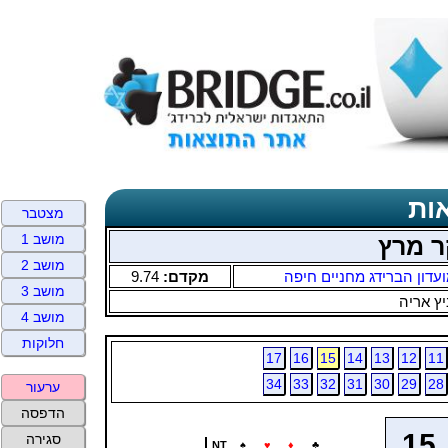
ות
מצטבר
מושב 1
ר מרץ
מושב 2
עדון הברידג מחניים חיפה
מקדם:
9.74
מושב 3
ץ אריה
מושב 4
חלוקות
17
16
15
14
13
12
11
34
33
32
31
30
29
28
ערעור
הדפסה
15
סגירה
NT
♠
♥
♦
♣