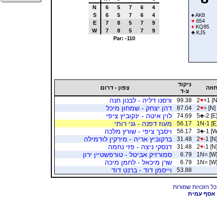
N
6
5
7
6
4
S
6
5
7
6
4
♠
AK8
♥
654
E
7
8
5
7
9
♦
KQ85
W
7
8
5
7
9
♣
KJ5
Par: -110
ניקוד
וזה
צפון - דרום
צ-ד
ורסנו דליה - לבנון חנה
99.38
2
♥
+1 [N
דהן יצחק - שמחון מיכל
87.04
2
♥
= [N]
לוין איטה - ינקוביץ ציפי
74.69
5
♣
-2 [E
מעוז דפנה - גני רותי
56.17
1N-1 [E
ויסבך ציפי - שורץ מלכה
56.17
3
♣
-1 [W
ברקוביץ אריה - מירקין לודמילה
31.48
2
♥
-1 [N
דנסקי ניצה - פזי נחמה
31.48
2
♥
-1 [N
סמורזיק אביטל - טורפשטיין ירון
6.79
1N= [W
שרן מיכאל - לחמן מיכה
6.79
1N= [W
וייסמן דוד - ברנט דוד
53.88
אסף עמית