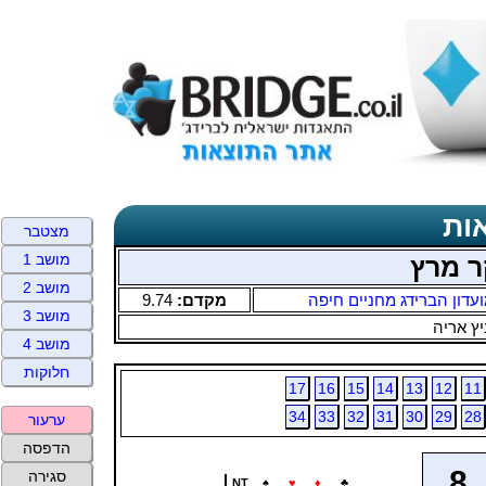
ות
מצטבר
מושב 1
ר מרץ
מושב 2
עדון הברידג מחניים חיפה
מקדם:
9.74
מושב 3
ץ אריה
מושב 4
חלוקות
17
16
15
14
13
12
11
34
33
32
31
30
29
28
ערעור
הדפסה
8
סגירה
NT
♠
♥
♦
♣