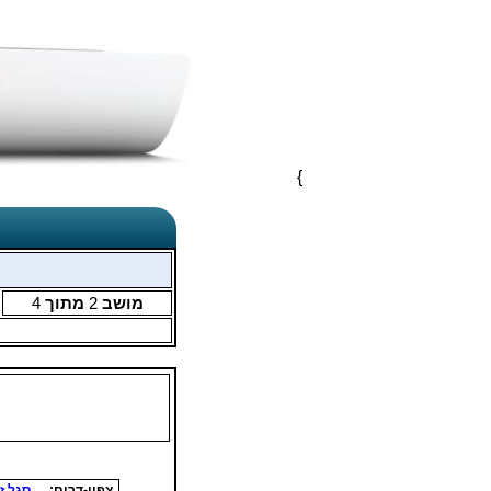
}
מושב
2
מתוך
4
צפון-דרום:
סגל ז