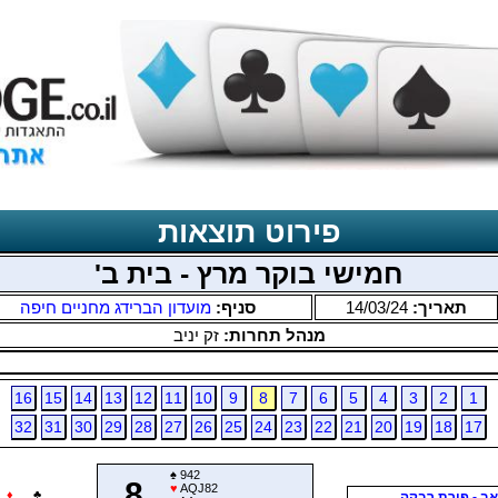
פירוט תוצאות
חמישי בוקר מרץ - בית ב'
תאריך:
14/03/24
סניף:
מועדון הברידג מחניים חיפה
מנהל תחרות:
זק יניב
16
15
14
13
12
11
10
9
8
7
6
5
4
3
2
1
32
31
30
29
28
27
26
25
24
23
22
21
20
19
18
17
♠
942
8
♥
AQJ82
♦
♣
אב - פורת רבקה