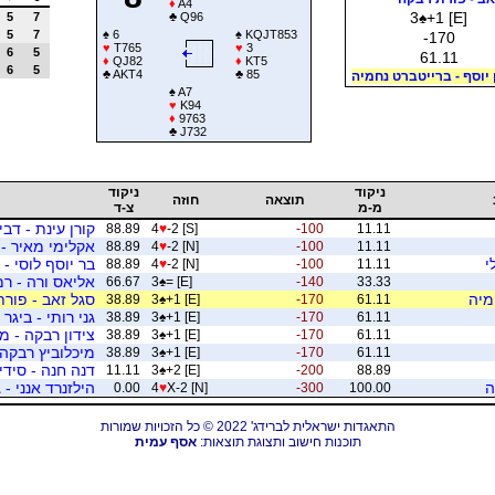
♦
A4
3
♠
+1 [E]
5
7
♣
Q96
5
7
♠
6
♠
KQJT853
-170
♥
T765
♥
3
6
5
61.11
♦
QJ82
♦
KT5
6
5
♣
AKT4
♣
85
 יוסף - ברייטברט נחמיה
♠
A7
♥
K94
♦
9763
♣
J732
ניקוד
ניקוד
תוצאה
חוזה
מ-מ
צ-ד
קורן עינת - דבי
88.89
4
♥
-2 [S]
-100
11.11
אקלימי מאיר - 
88.89
4
♥
-2 [N]
-100
11.11
י
בר יוסף לוסי - 
88.89
4
♥
-2 [N]
-100
11.11
אליאס ורה - רמ
66.67
3
♠
= [E]
-140
33.33
מיה
סגל זאב - פור
38.89
3
♠
+1 [E]
-170
61.11
גני רותי - ביגר
38.89
3
♠
+1 [E]
-170
61.11
צידון רבקה - מ
38.89
3
♠
+1 [E]
-170
61.11
מיכלוביץ רבקה 
38.89
3
♠
+1 [E]
-170
61.11
דנה חנה - סידי
11.11
3
♠
+2 [E]
-200
88.89
ה
הילזנרד אנני - 
0.00
4
♥
X-2 [N]
-300
100.00
התאגדות ישראלית לברידג' 2022 © כל הזכויות שמורות
תוכנות חישוב ותצוגת תוצאות:
אסף עמית