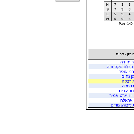
N
7
3
8
S
7
3
8
E
5
9
4
W
5
9
5
Par: -140
צפון - דרום
ר יהודה
פבלובסקה זויה
חני עופר
ן נחום
ת רבקה
 כרמלה
נור עדית
- וייגרט אמיר
 אראלה
גינזבורג מרים