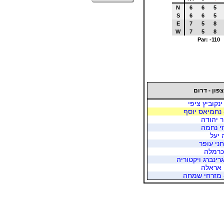
N
6
6
5
S
6
6
5
E
7
5
8
W
7
5
8
Par: -110
צפון - דרום
נקוביץ ציפי
 נחמיאס יוסף
ר יהודה
זי נחמה
 יעל
חני עופר
 כרמלה
רינברג ויקטוריה
 אראלה
- מזרחי שמחה