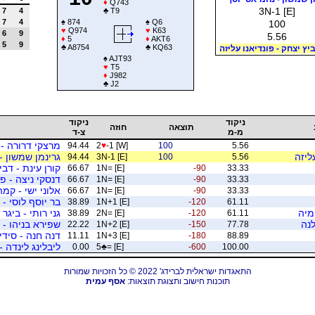
♦
Q743
3N-1 [E]
7
4
♣
T9
7
4
♠
874
♠
Q6
100
♥
Q974
♥
K63
6
9
5.56
♦
5
♦
AKT6
5
9
♣
A8754
♣
KQ63
יץ יצחק - פונדיאנו עליזה
♠
AJT93
♥
T5
♦
J982
♣
J2
ניקוד
ניקוד
תוצאה
חוזה
מ-מ
צ-ד
מרצקי דרורה - י
94.44
2
♥
-1 [W]
100
5.56
ליזה
גרינמן שמשון -
94.44
3N-1 [E]
100
5.56
קורן עינת - דבי
66.67
1N= [E]
-90
33.33
דנסקי ניצה - פ
66.67
1N= [E]
-90
33.33
אלוני ישי - קמה
66.67
1N= [E]
-90
33.33
בר יוסף לוסי - 
38.89
1N+1 [E]
-120
61.11
מיה
גני רותי - ביגר
38.89
2N= [E]
-120
61.11
לנה
שפירא בניהו - ג
22.22
1N+2 [E]
-150
77.78
דנה חנה - סידי
11.11
1N+3 [E]
-180
88.89
ליבלינג לינדה 
0.00
5
♣
= [E]
-600
100.00
התאגדות ישראלית לברידג' 2022 © כל הזכויות שמורות
תוכנות חישוב ותצוגת תוצאות:
אסף עמית