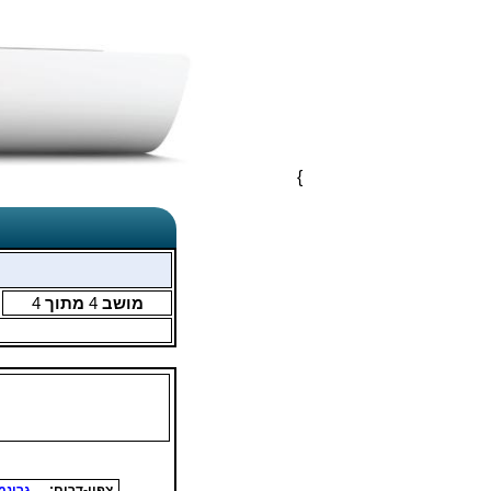
}
מושב
4
מתוך
4
צפון-דרום:
גרינמ