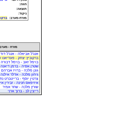
חוזה:
תוצאה:
ניקוד:
מזרח-מערב:
ברקוב
מזרח - מערב
אנג'ל אביאלה - אנג'ל דוד
ברקוביץ יצחק - פונדיאנו ע
בוימל זאב - בוימל דבורה
שטרן אסיה - ברמן דיאנה
גונן מלכה - ברויז אברהם
גיחון מלכה - אדלר אילנה
צרטין יוסף - ברייטברט נח
איזיפאס חנינה - זבירין אי
שורץ מלכה - שחר אמיר
רייצין לב - ברוך ארני