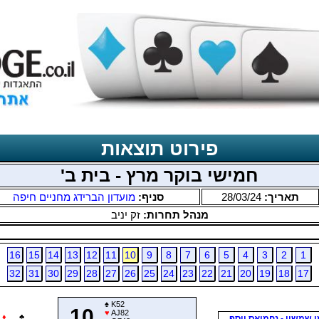
פירוט תוצאות
חמישי בוקר מרץ - בית ב'
תאריך:
28/03/24
סניף:
מועדון הברידג מחניים חיפה
מנהל תחרות:
זק יניב
16
15
14
13
12
11
10
9
8
7
6
5
4
3
2
1
32
31
30
29
28
27
26
25
24
23
22
21
20
19
18
17
♠
K52
10
♥
AJ82
♦
♣
ן שמשון - נחמיאס יוסף