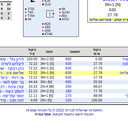
♦
KJ8
3N+1 [N]
9
10
♣
QJ2
9
10
♠
J732
♠
98
630
♥
T65
♥
QJ42
4
2
27.78
♦
T764
♦
A53
4
2
♣
94
♣
A753
יץ יצחק - פונדיאנו עליזה
♠
AQ5
♥
K83
♦
Q92
♣
KT86
ניקוד
ניקוד
תוצאה
חוזה
מ-מ
צ-ד
מיר
לירון נולי - ספ
100.00
3N+2 [S]
660
0.00
לנה
ליבלינג לינדה
72.22
3N+1 [S]
630
27.78
כהן רבקה - שו
72.22
3N+1 [S]
630
27.78
ליזה
אליאס ורה - ר
72.22
3N+1 [N]
630
27.78
גני רותי - ביג
72.22
3N+1 [S]
630
27.78
בר יוסף לוסי - 
44.44
3N= [N]
600
55.56
קורן עינת - דב
33.33
2N-4 [W]
200
66.67
דנסקי ניצה - פ
22.22
2N+2 [S]
180
77.78
י
זומר קלריסה - 
11.11
3
♠
+1 [N]
170
88.89
דנה חנה - סיד
0.00
2N= [S]
120
100.00
התאגדות ישראלית לברידג' 2022 © כל הזכויות שמורות
תוכנות חישוב ותצוגת תוצאות:
אסף עמית