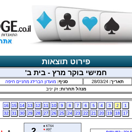
פירוט תוצאות
חמישי בוקר מרץ - בית ב'
תאריך:
28/03/24
סניף:
מועדון הברידג מחניים חיפה
מנהל תחרות:
זק יניב
16
15
14
13
12
11
10
9
8
7
6
5
4
3
2
1
32
31
30
29
28
27
26
25
24
23
22
21
20
19
18
17
♠
KT64
2
♥
A97
♦
♣
 ורה - רמן נחום