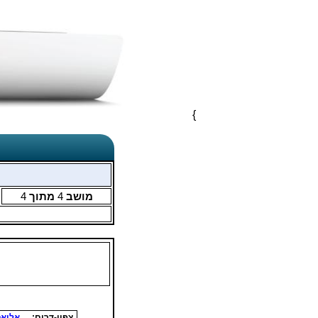
}
מושב
4
מתוך
4
צפון-דרום:
אליאס