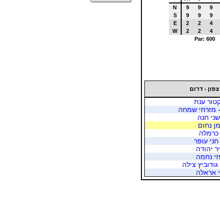
N
9
9
9
S
9
9
9
E
2
2
4
W
2
2
4
Par: 600
צפון - דרום
קטור ענת
 - מזרחי שמחה
שני חנה
מן נחום
ר כרמלה
חני עופר
יר יהודה
זי נחמה
גודוביץ צילה
י אראלה