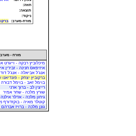
חוזה:
תוצאה:
ניקוד:
מזרח-מערב:
ברקוב
מזרח - מערב
מיכלוביץ רבקה - וייגרט א
איזיפאס חנינה - זבירין אי
אנג'ל אביאלה - אנג'ל דוד
ברקוביץ יצחק - פונדיאנו ע
בוימל זאב - בוימל דבורה
רייצין לב - ברוך ארני
שורץ מלכה - שחר אמיר
גיחון מלכה - אדלר אילנה
קוטלר מאיה - בוקזדורף נל
גונן מלכה - ברויז אברהם