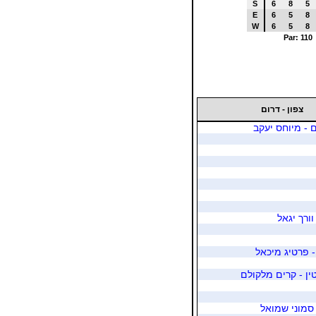
S
6
8
5
E
6
5
8
W
6
5
8
Par: 110
צפון - דרום
 - מיוחס יעקב
וורך יגאל
 - פרטיג מיכאל
ן - קרים מלקולם
 סמוני שמואל