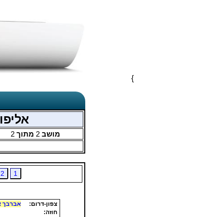
}
אליפות ישרא
מושב
2
מתוך
2
2
1
צפון-דרום:
אברבך אל
חוזה: