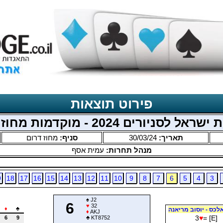
פירוט תוצאות
ל לסניורים 2024 - מוקדמות מחוז דרום
תאריך:
30/03/24
סניף:
מחוז דרום
מנהל תחרות:
עמית אסף
9
18
17
16
15
14
13
12
11
10
9
8
7
6
5
4
3
♠
J2
6
♥
32
♦
♣
כס - יוסוב מריאנה
♦
AKJ
3
♥
= [E]
6
9
♣
KT8752