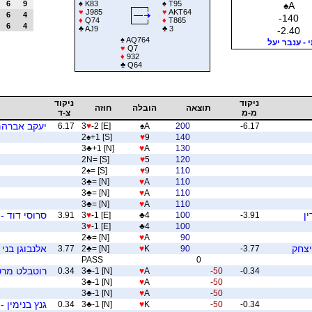
6
9
♠
K83
♠
T95
♠
A
♥
J985
♥
AKT64
6
4
-140
♦
Q74
♦
T865
6
4
♣
AJ9
♣
3
-2.40
♠
AQ764
- ענבר יעל
♥
Q7
♦
932
♣
Q64
ניקוד
ניקוד
תוצאה
הובלה
חוזה
מ-מ
צ-ד
יעקב אברהם
6.17
3
♥
-2 [E]
♠
A
200
-6.17
2
♠
+1 [S]
♥
9
140
3
♣
+1 [N]
♥
A
130
2N= [S]
♥
5
120
2
♠
= [S]
♥
9
110
3
♣
= [N]
♥
A
110
3
♣
= [N]
♥
A
110
3
♣
= [N]
♥
A
110
ן
סרוסי דוד - 
3.91
3
♥
-1 [E]
♣
4
100
-3.91
3
♥
-1 [E]
♣
4
100
2
♣
= [N]
♥
A
90
יצחק
אלנבוגן בני
3.77
2
♣
= [N]
♥
K
90
-3.77
PASS
0
רוטבלט מרטי
0.34
3
♣
-1 [N]
♥
A
-50
-0.34
3
♣
-1 [N]
♥
A
-50
3
♣
-1 [N]
♥
A
-50
גנץ בנימין -
0.34
3
♣
-1 [N]
♥
K
-50
-0.34