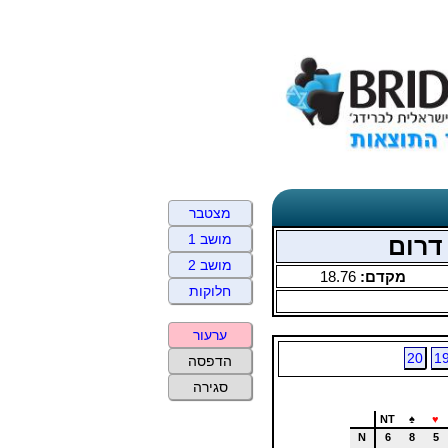
מצטבר
מושב 1
מושב 2
מקדם:
18.76
חלוקות
ערעור
20
1
הדפסה
סגירה
NT
♠
♥
N
6
8
5