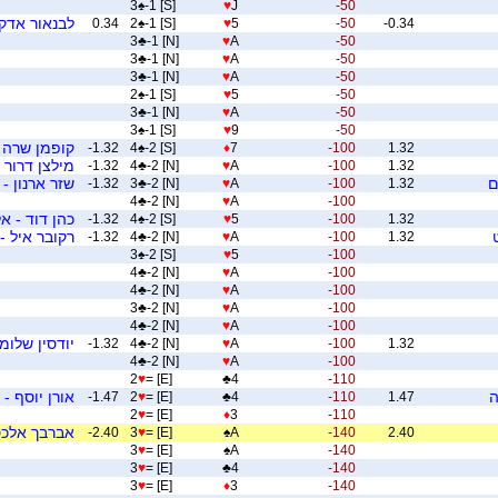
3
♠
-1 [S]
♥
J
-50
לבנאור אדק 
0.34
2
♠
-1 [S]
♥
5
-50
-0.34
3
♣
-1 [N]
♥
A
-50
3
♣
-1 [N]
♥
A
-50
3
♣
-1 [N]
♥
A
-50
2
♠
-1 [S]
♥
5
-50
3
♣
-1 [N]
♥
A
-50
3
♠
-1 [S]
♥
9
-50
קופמן שרה -
-1.32
4
♠
-2 [S]
♦
7
-100
1.32
מילצן דרור 
-1.32
4
♣
-2 [N]
♥
A
-100
1.32
ם
שזר ארנון - 
-1.32
3
♣
-2 [N]
♥
A
-100
1.32
4
♣
-2 [N]
♥
A
-100
כהן דוד - 
-1.32
4
♠
-2 [S]
♥
5
-100
1.32
רקובר איל - 
-1.32
4
♣
-2 [N]
♥
A
-100
1.32
3
♠
-2 [S]
♥
5
-100
4
♣
-2 [N]
♥
A
-100
4
♣
-2 [N]
♥
A
-100
3
♣
-2 [N]
♥
A
-100
4
♣
-2 [N]
♥
A
-100
יודסין שלומי
-1.32
4
♣
-2 [N]
♥
A
-100
1.32
4
♣
-2 [N]
♥
A
-100
2
♥
= [E]
♣
4
-110
ה
אורן יוסף -
-1.47
2
♥
= [E]
♣
4
-110
1.47
2
♥
= [E]
♦
3
-110
אברבך אלכס 
-2.40
3
♥
= [E]
♠
A
-140
2.40
3
♥
= [E]
♠
A
-140
3
♥
= [E]
♣
4
-140
3
♥
= [E]
♦
3
-140