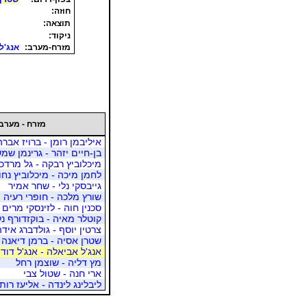
חוזה:
תוצאה:
ניקוד:
מזרח-מערב:
אנג'ל
מזרח - מערב
איליבמן רומן - ברויז אבר
בן-חיים יזהר - גרינמן שמש
מיכלוביץ רבקה - גל מרדכי
לחמן מיכה - מיכלוביץ נחו
גייבסקי נלי - שחר אמיר
שורץ מלכה - חופרי רעיה
סכנין חוה - לזינסקי מרים
קוטלר מאיה - בוקזדורף נל
צרטין יוסף - גולדברג אידה
שטרן אסיה - ברמן דיאנה
אנג'ל אביאלה - אנג'ל דוד
מץ דליה - שוצמן רחל
ארי חנה - שטול צבי
ליבלינג לינדה - אליעז רות