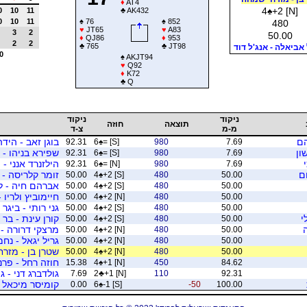
♦
AT4
4
♠
+2 [N]
0
10
11
♣
AK432
0
10
11
♠
76
♠
852
480
♥
JT65
♥
A83
3
2
50.00
♦
QJ86
♦
953
2
2
♣
765
♣
JT98
 אביאלה - אנג'ל דוד
0
♠
AKJT94
♥
Q92
♦
K72
♣
Q
ניקוד
ניקוד
תוצאה
חוזה
מ-מ
צ-ד
הם
בוגן זאב - הידה
92.31
6
♠
= [S]
980
7.69
ון
שפירא בניהו - ג
92.31
6
♠
= [S]
980
7.69
הילזנרד אנני - 
92.31
6
♠
= [N]
980
7.69
ם
זומר קלריסה - 
50.00
4
♠
+2 [S]
480
50.00
אברהם חיה - ליר
50.00
4
♠
+2 [S]
480
50.00
חיימוביץ ולריו 
50.00
4
♠
+2 [N]
480
50.00
גני רותי - ביגר
50.00
4
♠
+2 [S]
480
50.00
י
קורן עינת - בר 
50.00
4
♠
+2 [S]
480
50.00
מרצקי דרורה - י
50.00
4
♠
+2 [N]
480
50.00
גריל יגאל - נח
50.00
4
♠
+2 [N]
480
50.00
שטרן בן - מזר
50.00
4
♠
+2 [N]
480
50.00
חוזה רחל - פרנ
15.38
4
♠
+1 [N]
450
84.62
גולדברג דני - 
7.69
2
♣
+1 [N]
110
92.31
קומיסר מיכאל - 
0.00
6
♠
-1 [S]
-50
100.00