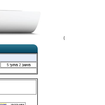
}
מושב
2
מתוך
5
צפון-דרום:
שטרן 