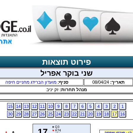
פירוט תוצאות
שני בוקר אפריל
תאריך:
08/04/24
סניף:
מועדון הברידג מחניים חיפה
מנהל תחרות:
זק יניב
15
14
13
12
11
10
9
8
7
6
5
4
3
2
1
30
29
28
27
26
25
24
23
22
21
20
19
18
17
16
♠
Q3
17
♥
K74
♦
♣
בן - מזרחי שמחה