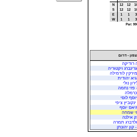
N
12
12
1
S
12
12
1
E
1
1
3
W
1
1
3
Par: 99
צפון - דרום
 רודיקה
רינברג ויקטוריה
מירקין לודמילה
גיא יהודית
ון נולי
- פזי נחמה
 כרמלה
יוסף לוסי
נקוביץ ציפי
מיאס יוסף
חי שמחה
ק אילנה
גולדברג תמרה
קון יהונתן