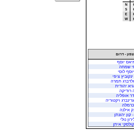
N
S
E
W
צפון - דרום
מיאס יוסף
חי שמחה
יוסף לוסי
נקוביץ ציפי
גולדברג תמרה
גיא יהודית
 רודיקה
דר אופליה
רינברג ויקטוריה
 כרמלה
ק אילנה
קון יהונתן
ון נולי
קולסקי איתן