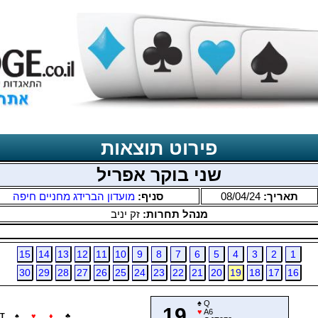
פירוט תוצאות
שני בוקר אפריל
תאריך:
08/04/24
סניף:
מועדון הברידג מחניים חיפה
מנהל תחרות:
זק יניב
15
14
13
12
11
10
9
8
7
6
5
4
3
2
1
30
29
28
27
26
25
24
23
22
21
20
19
18
17
16
♠
Q
19
♥
A6
T
♠
♥
♦
♣