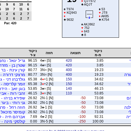
♦
QJT972
6
9
6
10
6
♣
AQJT
6
10
7
11
6
♠
T974
♠
53
♥
KQ943
♥
JT8
6
2
6
2
7
♦
♦
AK85
6
2
6
2
7
♣
9632
♣
K754
Par: 420
♠
AKJ862
♥
752
♦
643
♣
8
ניקוד
ניקוד
תוצאה
חוזה
מ-מ
צ-ד
גריל יגאל - נח
96.15
4
♠
= [S]
420
3.85
שטרן בן - מזר
96.15
4
♠
= [S]
420
3.85
קורן עינת - בר 
80.77
3N= [N]
400
19.23
ורה
מרצקי דרורה - י
80.77
3N= [N]
400
19.23
גולדברג דני - 
65.38
4
♦
+1 [N]
150
34.62
ר
זומר קלריסה - 
65.38
3
♦
+2 [N]
150
34.62
בוגן זאב - הידה
53.85
3
♠
= [S]
140
46.15
זהבי רות - אבי
46.15
3
♦
= [N]
110
53.85
הם
שפירא בניהו - ג
26.92
2N-1 [N]
-50
73.08
גני רותי - ביגר
26.92
2N-1 [N]
-50
73.08
לנה
חוזה רחל - פרנ
26.92
3
♠
-1 [S]
-50
73.08
י
קומיסר מיכאל - 
26.92
2N-1 [N]
-50
73.08
יה
אברהם חיה - ליר
7.69
4
♠
-2 [S]
-100
92.31
קולסקי מינה - 
0.00
3N-5 [N]
-250
100.00