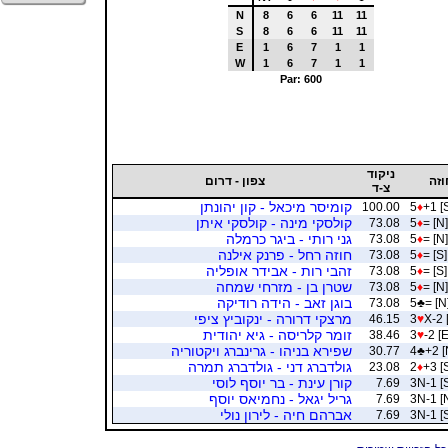
N
8
6
6
11
11
S
8
6
6
11
11
E
1
6
7
1
1
W
1
6
7
1
1
Par: 600
ניקוד
וזה
צפון - דרום
צ-ד
קומיסר מיכאל - קון יהונתן
100.00
5
♦
+1 [
קולסקי מינה - קולסקי איתן
73.08
5
♦
= [N]
גני רותי - ביגר כרמלה
73.08
5
♦
= [N]
חוזה רחל - פרנק אילנה
73.08
5
♦
= [S]
זהבי רות - אבידר אופליה
73.08
5
♦
= [S]
שטרן בן - מזרחי שמחה
73.08
5
♦
= [N]
בוגן זאב - הידה רודיקה
73.08
5
♣
= [N
מרצקי דרורה - ינקוביץ ציפי
46.15
3
♥
X-2 
זומר קלריסה - גיא יהודית
38.46
3
♥
-2 [E
שפירא בניהו - גרינברג ויקטוריה
30.77
4
♣
+2 [
גולדברג דני - גולדברג תמרה
23.08
2
♦
+3 [
קורן עינת - בר יוסף לוסי
7.69
3N-1 [
גריל יגאל - נחמיאס יוסף
7.69
3N-1 [
אברהם חיה - לירון נולי
7.69
3N-1 [