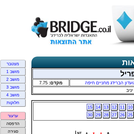
ות
מצטבר
מושב 1
ריל
מושב 2
עדון הברידג מחניים חיפה
מקדם:
7.75
מושב 3
יניב
מושב 4
חלוקות
15
14
13
12
11
10
30
29
28
27
26
25
ערעור
הדפסה
סגירה
NT
♠
♥
♦
♣