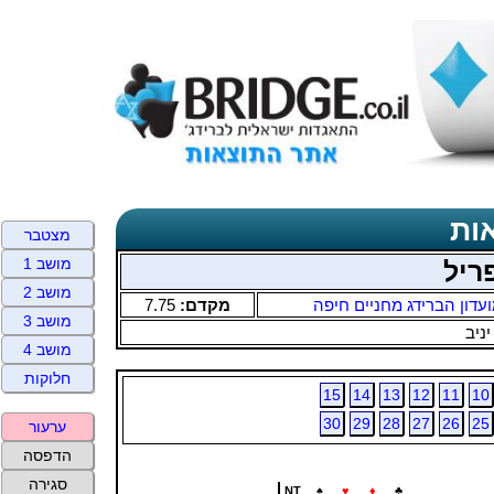
ות
מצטבר
מושב 1
ריל
מושב 2
עדון הברידג מחניים חיפה
מקדם:
7.75
מושב 3
יניב
מושב 4
חלוקות
15
14
13
12
11
10
30
29
28
27
26
25
ערעור
הדפסה
סגירה
NT
♠
♥
♦
♣