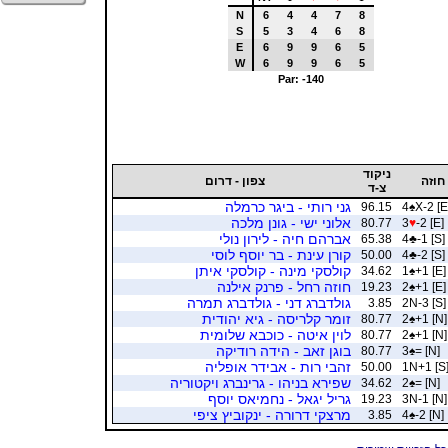
N
6
4
4
7
8
S
5
3
4
6
8
E
6
9
9
6
5
W
6
9
9
6
5
Par: -140
ניקוד
חוזה
צפון - דרום
צ-ד
גני רותי - ביגר כרמלה
96.15
4
♠
X-2 [E
אלוני ישי - גונן מלכה
80.77
3
♥
-2 [E]
אברהם חיה - לירון נולי
65.38
4
♣
-1 [S]
קורן עינת - בר יוסף לוסי
50.00
4
♣
-2 [S]
קולסקי מינה - קולסקי איתן
34.62
1
♠
+1 [E]
חוזה רחל - פרנק אילנה
19.23
2
♠
+1 [E]
גולדברג דני - גולדברג תמרה
3.85
2N-3 [S]
זומר קלריסה - גיא יהודית
80.77
2
♠
+1 [N]
לוין איטה - כוכבא שלומית
80.77
2
♠
+1 [N]
בוגן זאב - הידה רודיקה
80.77
3
♠
= [N]
זהבי רות - אבידר אופליה
50.00
1N+1 [S
שפירא בניהו - גרינברג ויקטוריה
34.62
2
♠
= [N]
גריל יגאל - נחמיאס יוסף
19.23
3N-1 [N]
מרצקי דרורה - ינקוביץ ציפי
3.85
4
♠
-2 [N]