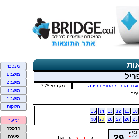
ות
מצטבר
מושב 1
ריל
מושב 2
עדון הברידג מחניים חיפה
מקדם:
7.75
מושב 3
יניב
מושב 4
חלוקות
15
14
13
12
11
10
30
29
28
27
26
25
ערעור
הדפסה
♠
752
29
סגירה
♥
754
NT
♠
♥
♦
♣