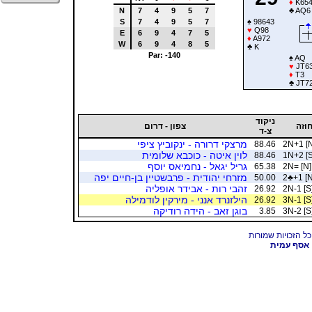
♦
K65
N
7
4
9
5
7
♣
AQ6
S
7
4
9
5
7
♠
98643
♥
Q98
E
6
9
4
7
5
♦
A972
W
6
9
4
8
5
♣
K
Par: -140
♠
AQ
♥
JT6
♦
T3
♣
JT7
ניקוד
וזה
צפון - דרום
צ-ד
מרצקי דרורה - ינקוביץ ציפי
88.46
2N+1 [N
לוין איטה - כוכבא שלומית
88.46
1N+2 [S
גריל יגאל - נחמיאס יוסף
65.38
2N= [N]
מזרחי יהודית - פרבשטיין בן-חיים יפה
50.00
2
♣
+1 [N
זהבי רות - אבידר אופליה
26.92
2N-1 [S
הילזנרד אנני - מירקין לודמילה
26.92
3N-1 [S
בוגן זאב - הידה רודיקה
3.85
3N-2 [S
אסף עמית